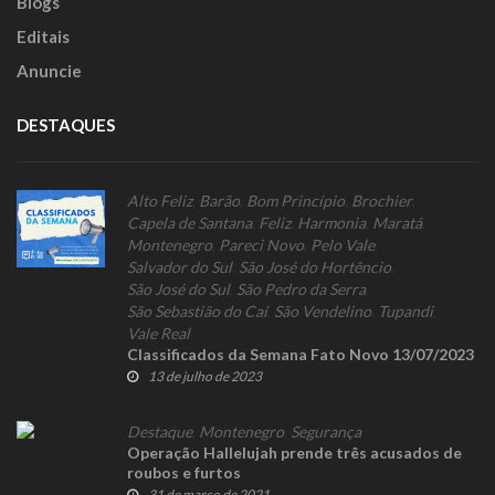
Blogs
Editais
Anuncie
DESTAQUES
Alto Feliz
,
Barão
,
Bom Princípio
,
Brochier
,
Capela de Santana
,
Feliz
,
Harmonia
,
Maratá
,
Montenegro
,
Pareci Novo
,
Pelo Vale
,
Salvador do Sul
,
São José do Hortêncio
,
São José do Sul
,
São Pedro da Serra
,
São Sebastião do Caí
,
São Vendelino
,
Tupandi
,
Vale Real
Classificados da Semana Fato Novo 13/07/2023
13 de julho de 2023
Destaque
,
Montenegro
,
Segurança
Operação Hallelujah prende três acusados de
roubos e furtos
31 de março de 2021