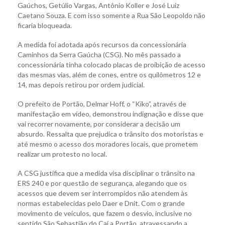
Gaúchos, Getúlio Vargas, Antônio Koller e José Luiz
Caetano Souza. E com isso somente a Rua São Leopoldo não
ficaria bloqueada.
A medida foi adotada após recursos da concessionária
Caminhos da Serra Gaúcha (CSG). No mês passado a
concessionária tinha colocado placas de proibição de acesso
das mesmas vias, além de cones, entre os quilômetros 12 e
14, mas depois retirou por ordem judicial.
O prefeito de Portão, Delmar Hoff, o “Kiko”, através de
manifestação em vídeo, demonstrou indignação e disse que
vai recorrer novamente, por considerar a decisão um
absurdo. Ressalta que prejudica o trânsito dos motoristas e
até mesmo o acesso dos moradores locais, que prometem
realizar um protesto no local.
A CSG justifica que a medida visa disciplinar o trânsito na
ERS 240 e por questão de segurança, alegando que os
acessos que devem ser interrompidos não atendem às
normas estabelecidas pelo Daer e Dnit. Com o grande
movimento de veículos, que fazem o desvio, inclusive no
sentido São Sebastião do Caí a Portão, atravessando a