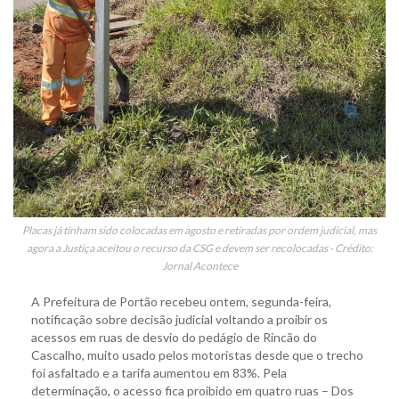
Placas já tinham sido colocadas em agosto e retiradas por ordem judicial, mas
agora a Justiça aceitou o recurso da CSG e devem ser recolocadas - Crédito:
Jornal Acontece
A Prefeitura de Portão recebeu ontem, segunda-feira,
notificação sobre decisão judicial voltando a proibir os
acessos em ruas de desvio do pedágio de Rincão do
Cascalho, muito usado pelos motoristas desde que o trecho
foi asfaltado e a tarifa aumentou em 83%. Pela
determinação, o acesso fica proibido em quatro ruas – Dos