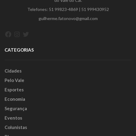
do Vale do Caí.
Telefones:
51 99823-4869
|
51 999430952
guilherme.fatonovo@gmail.com
Facebook
Instagram
Twitter
CATEGORIAS
Cidades
Pelo Vale
Esportes
Economia
Segurança
Eventos
Colunistas