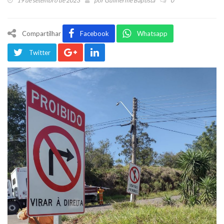
19 de setembro de 2023
por
Guilherme Baptista
0
Compartilhar
Facebook
Whatsapp
Twitter