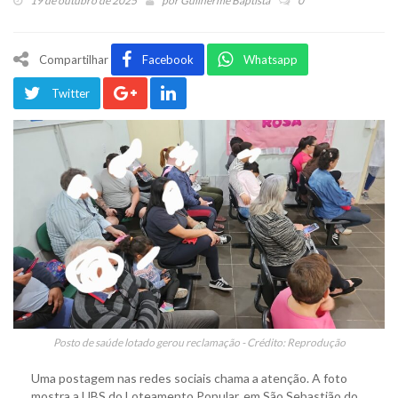
19 de outubro de 2025
por
Guilherme Baptista
0
Compartilhar
Facebook
Whatsapp
Twitter
Posto de saúde lotado gerou reclamação - Crédito: Reprodução
Uma postagem nas redes sociais chama a atenção. A foto
mostra a UBS do Loteamento Popular, em São Sebastião do