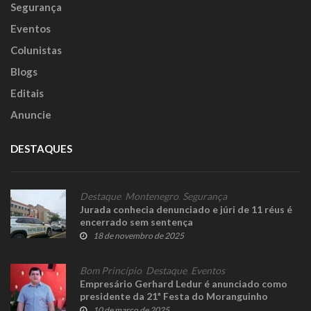
Segurança
Eventos
Colunistas
Blogs
Editais
Anuncie
DESTAQUES
Destaque
,
Montenegro
,
Segurança
Jurada conhecia denunciado e júri de 11 réus é
encerrado sem sentença
18 de novembro de 2025
Bom Princípio
,
Destaque
,
Eventos
Empresário Gerhard Ledur é anunciado como
presidente da 21ª Festa do Moranguinho
10 de março de 2025