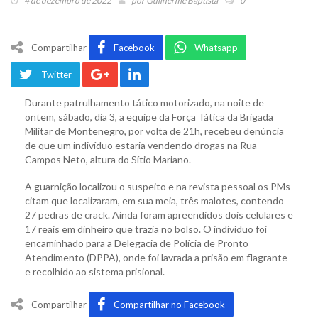
4 de dezembro de 2022
por
Guilherme Baptista
0
Compartilhar
Facebook
Whatsapp
Twitter
Durante patrulhamento tático motorizado, na noite de
ontem, sábado, dia 3, a equipe da Força Tática da Brigada
Militar de Montenegro, por volta de 21h, recebeu denúncia
de que um indivíduo estaria vendendo drogas na Rua
Campos Neto, altura do Sítio Mariano.
A guarnição localizou o suspeito e na revista pessoal os PMs
citam que localizaram, em sua meia, três malotes, contendo
27 pedras de crack. Ainda foram apreendidos dois celulares e
17 reais em dinheiro que trazia no bolso. O indivíduo foi
encaminhado para a Delegacia de Polícia de Pronto
Atendimento (DPPA), onde foi lavrada a prisão em flagrante
e recolhido ao sistema prisional.
Compartilhar
Compartilhar no Facebook