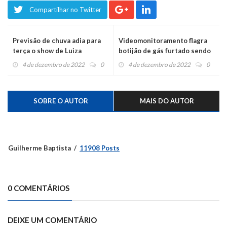
Compartilhar no Twitter
Previsão de chuva adia para
Videomonitoramento flagra
terça o show de Luiza
botijão de gás furtado sendo
Barbosa no Caí
levado numa bicicleta
4 de dezembro de 2022
0
4 de dezembro de 2022
0
SOBRE O AUTOR
MAIS DO AUTOR
Guilherme Baptista
11908 Posts
0 COMENTÁRIOS
DEIXE UM COMENTÁRIO