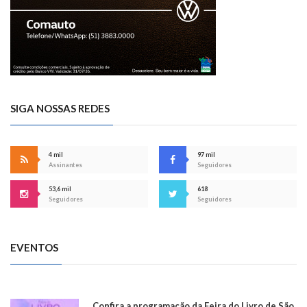
SIGA NOSSAS REDES
4 mil
97 mil
Assinantes
Seguidores
53,6 mil
618
Seguidores
Seguidores
EVENTOS
Confira a programação da Feira do Livro de São