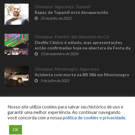
Destaque
,
Segurança
,
Tupandi
Rapaz de Tupandi está desaparecido
25 de julho de 2022
Destaque
,
Eventos
,
São Sebastião do Caí
Desfile Cênico é adiado, mas apresentações
estão confirmadas hoje na abertura da Festa da
Bergamota
13 de setembro de 2024
Destaque
,
Montenegro
,
Segurança
Acidente com morte na BR 386 em Montenegro
5 de julho de 2021
Nosso site utiliza cookies para salvar seu histórico de uso e
garantir uma melhor experiência. Ao continuar navegando
você concorda com a nossa
política de cookies e privacidade
.
© 2023 Fato Novo - Todos os direitos reservados. Desenvolvido por
Delalibera
.
OK