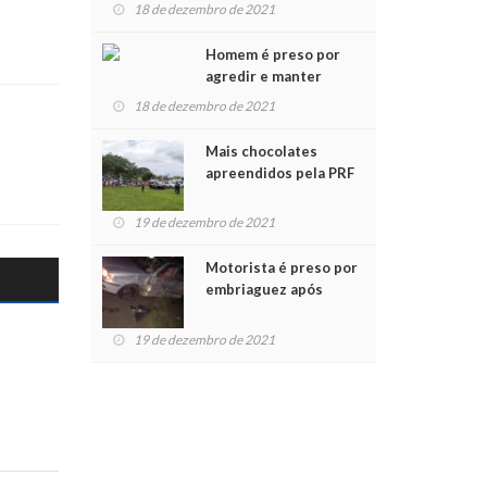
para crianças na
18 de dezembro de 2021
Chegada do Papai Noel
Homem é preso por
agredir e manter
mulher em cárcere
18 de dezembro de 2021
privado
Mais chocolates
apreendidos pela PRF
são entregues a
crianças no Natal
19 de dezembro de 2021
Solidário
Motorista é preso por
embriaguez após
acidente com dois
feridos
19 de dezembro de 2021