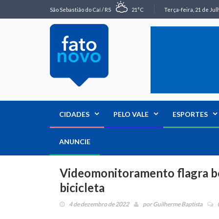
São Sebastião do Caí / RS
21°C
Terça-feira, 21 de Jul
CIDADES
PELO VALE
ESPORTES
ANUNCIE
Videomonitoramento flagra bo
bicicleta
4 de dezembro de 2022
por
Guilherme Baptista