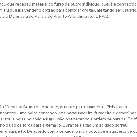
u que recebeu material do furto de outro indivíduo, que já é conhecido
itiu que iria vender o botijão para comprar drogas, alegando ser usuário
para a Delegacia de Polícia de Pronto Atendimento (DPPA).
4h20, na rua Bruno de Andrade, durante patrulhamento, PMs foram
ncontrou uma bolsa contando uma parafusadeira, furadeira e esmerilhade
 largou a bolsa no chão e fugiu, não obedecendo a ordem de parada. Con
rio o uso da força para algemá-lo. Durante a ação um soldado sofreu
r o suspeito. De acordo com a Brigada, o indivíduo, que é suspeito de o