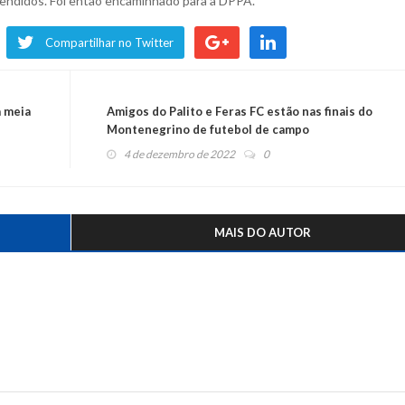
eendidos. Foi então encaminhado para a DPPA.
Compartilhar no Twitter
a meia
Amigos do Palito e Feras FC estão nas finais do
Montenegrino de futebol de campo
4 de dezembro de 2022
0
MAIS DO AUTOR