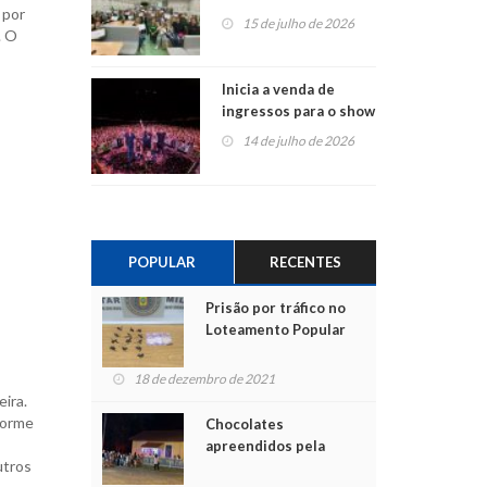
 por
projetos em
15 de julho de 2026
. O
Montenegro
Inicia a venda de
ingressos para o show
do Jota Quest nos 45
14 de julho de 2026
anos da Sicredi Ouro
Branco RS/MG
POPULAR
RECENTES
Prisão por tráfico no
Loteamento Popular
18 de dezembro de 2021
ira.
forme
Chocolates
apreendidos pela
utros
Polícia são entregues