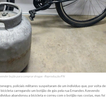
ia vender bujão para comprar drogas - Reprodução/FN
gro, policiais militares suspeitaram de um indivíduo que, por volta de
 bicicleta carregando um botijão de gás pela rua Ernandes Azevendo
ndivíduo abandonou a bicicleta e correu com o botijão nas costas, mas foi