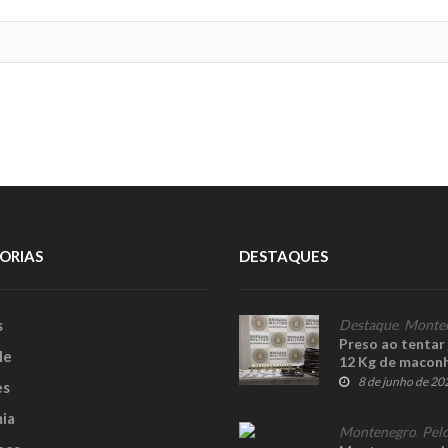
ORIAS
DESTAQUES
s
Destaque
,
Monte
Preso ao tentar
le
12 Kg de maconh
8 de junho de 20
es
ia
Montenegro
,
Pelo