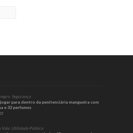
negro
,
Segurança
 jogar para dentro da penitenciária mangueira com
a e 32 perfumes
22
 Vale
,
Utilidade Pública