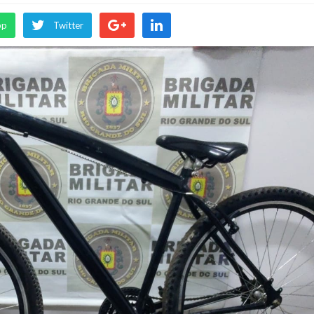
pp
Twitter