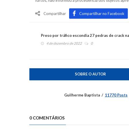
furtos, não informou a procedência dos objetos apr
Compartilhar
Compartilhar no Facebook
Preso por tráfico escondia 27 pedras de crack n
4 de dezembro de 2022
0
SOBRE O AUTOR
Guilherme Baptista
11770 Posts
0 COMENTÁRIOS