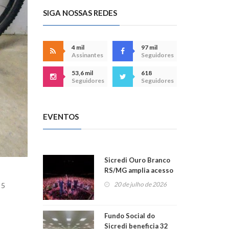
SIGA NOSSAS REDES
4 mil
97 mil
Assinantes
Seguidores
53,6 mil
618
Seguidores
Seguidores
EVENTOS
Sicredi Ouro Branco
RS/MG amplia acesso
ao show dos 45 anos
20 de julho de 2026
 5
para mais associados
Fundo Social do
Sicredi beneficia 32