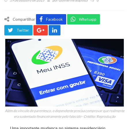
19 de outubro de 2025
por
Guilherme Baptista
0
Compartilhar
Facebook
Whatsapp
Twitter
Além do vínculo de parentesco, o dependente precisa comprovar que realmente
era sustentado financeiramente pelo falecido - Crédito: Reprodução
Uma importante mudança no sistema previdenciário