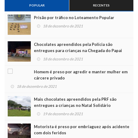
POPULAR
RECENTES
Prisão por tráfico no Loteamento Popular
18 de dezembro de 2021
Chocolates apreendidos pela Polícia são
entregues para crianças na Chegada do Papai
Noel
18 de dezembro de 2021
Homem é preso por agredir e manter mulher em
cárcere privado
18 de dezembro de 2021
Mais chocolates apreendidos pela PRF são
entregues a crianças no Natal Solidário
19 de dezembro de 2021
Motorista é preso por embriaguez após acidente
com dois feridos