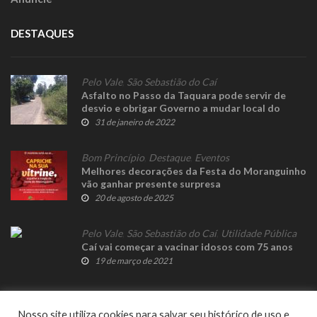
DESTAQUES
Pelo Vale
,
São Sebastião do Caí
Asfalto no Passo da Taquara pode servir de
desvio e obrigar Governo a mudar local do
pedágio
31 de janeiro de 2022
Bom Princípio
,
Destaque
,
Eventos
Melhores decorações da Festa do Moranguinho
vão ganhar presente surpresa
20 de agosto de 2025
Pelo Vale
,
São Sebastião do Caí
,
Utilidade Pública
Caí vai começar a vacinar idosos com 75 anos
19 de março de 2021
Nosso site utiliza cookies para salvar seu histórico de uso e