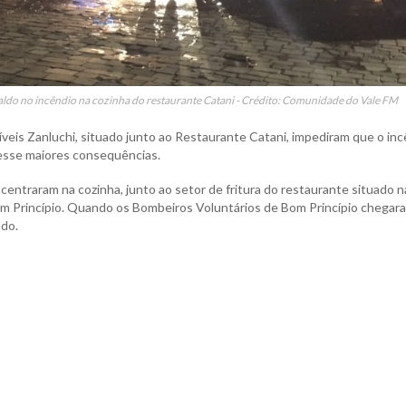
aldo no incêndio na cozinha do restaurante Catani - Crédito: Comunidade do Vale FM
veis Zanluchi, situado junto ao Restaurante Catani, impediram que o in
ivesse maiores consequências.
centraram na cozinha, junto ao setor de fritura do restaurante situado n
m Princípio. Quando os Bombeiros Voluntários de Bom Princípio chegara
ldo.