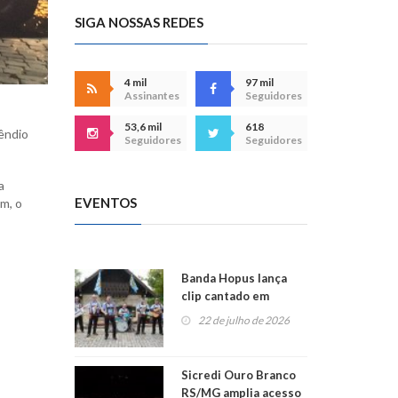
SIGA NOSSAS REDES
4 mil
97 mil
Assinantes
Seguidores
53,6 mil
618
cêndio
Seguidores
Seguidores
a
EVENTOS
m, o
Banda Hopus lança
clip cantado em
alemão e inglês
22 de julho de 2026
Sicredi Ouro Branco
RS/MG amplia acesso