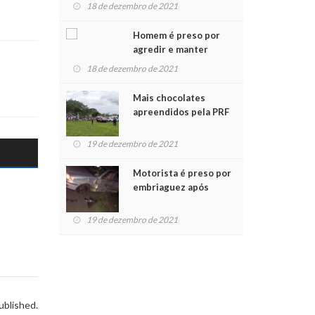
para crianças na
18 de dezembro de 2021
Chegada do Papai Noel
Homem é preso por
agredir e manter
mulher em cárcere
18 de dezembro de 2021
privado
Mais chocolates
apreendidos pela PRF
são entregues a
crianças no Natal
19 de dezembro de 2021
Solidário
Motorista é preso por
embriaguez após
acidente com dois
feridos
19 de dezembro de 2021
ublished.