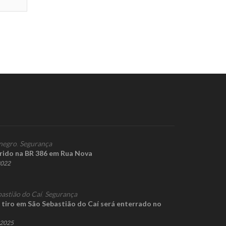
negro
,
Segurança
rido na BR 386 em Rua Nova
2022
bastião do Caí
,
Segurança
iro em São Sebastião do Caí será enterrado no
e 2025