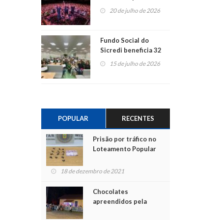
ao show dos 45 anos
20 de julho de 2026
para mais associados
Fundo Social do
Sicredi beneficia 32
projetos em
15 de julho de 2026
Montenegro
POPULAR
RECENTES
Prisão por tráfico no
Loteamento Popular
18 de dezembro de 2021
Chocolates
apreendidos pela
Polícia são entregues