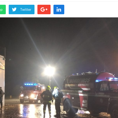
pp
Twitter