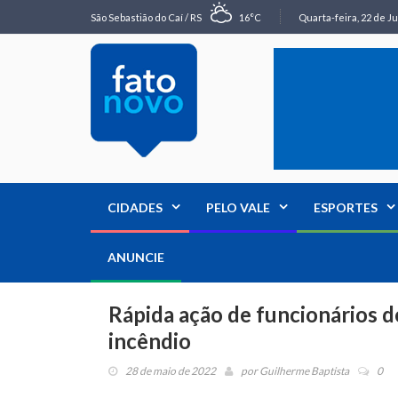
São Sebastião do Caí / RS
16°C
Quarta-feira, 22 de Ju
CIDADES
PELO VALE
ESPORTES
ANUNCIE
Rápida ação de funcionários 
incêndio
28 de maio de 2022
por
Guilherme Baptista
0