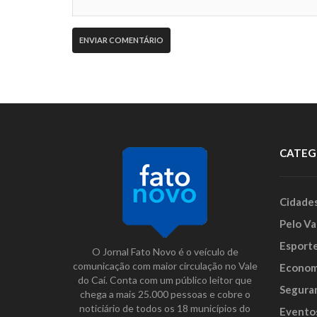
CATEG
Cidade
Pelo Va
Esport
O Jornal Fato Novo é o veículo de
comunicação com maior circulação no Vale
Econom
do Caí. Conta com um público leitor que
Segura
chega a mais 25.000 pessoas e cobre o
noticiário de todos os 18 municípios do
Evento