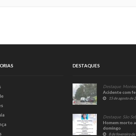
ORIAS
DESTAQUES
s
Destaque
,
Monte
Acidente com fe
le
15 de agosto de 
es
ia
Destaque
,
São Se
Homem morto a t
nça
domingo
s
8 de fevereiro d