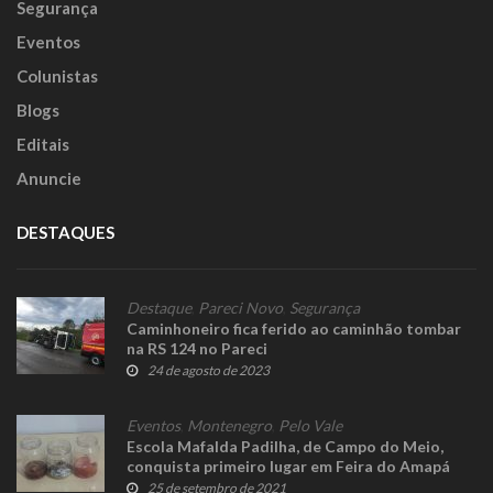
Segurança
Eventos
Colunistas
Blogs
Editais
Anuncie
DESTAQUES
Destaque
,
Pareci Novo
,
Segurança
Caminhoneiro fica ferido ao caminhão tombar
na RS 124 no Pareci
24 de agosto de 2023
Eventos
,
Montenegro
,
Pelo Vale
Escola Mafalda Padilha, de Campo do Meio,
conquista primeiro lugar em Feira do Amapá
25 de setembro de 2021