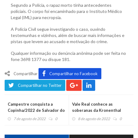
Segundo a Polícia, o rapaz morto tinha antecedentes
policiais. O corpo foi encaminhado para o Instituto Médico
Legal (IML) para necropsia.
A Polícia Civil segue investigando o caso, ouvindo
testemunhas e vizinhos, além de buscar mais informações e
pistas que levem ao acusado e motivação do crime.
Qualquer informação ou denúncia anônima pode ser feita no
fone 3698 1377 ou disque 181.
Compartilhar
Compartilhar no Facebook
Compartilhar no Twitter
Campestre conquista a
Vale Real conhece as
Copinha/2022 de Salvador do
soberanas da Kronenthal
Sul
Fest
7 de agosto de 2022
0
8 de agosto de 2022
0