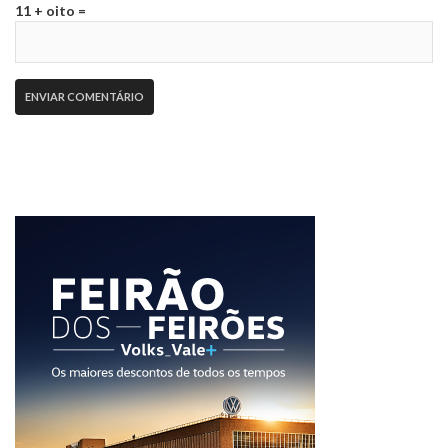
11 + oito =