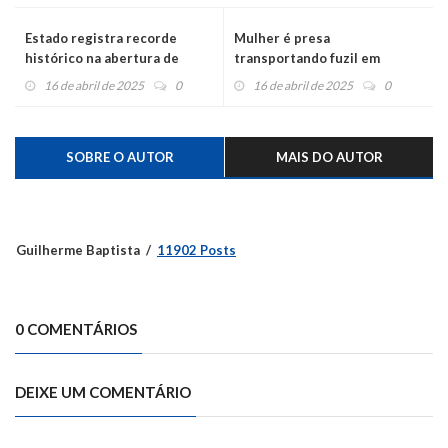
Estado registra recorde
Mulher é presa
histórico na abertura de
transportando fuzil em
empresas no primeiro
ônibus na BR-386
16 de abril de 2025
0
16 de abril de 2025
0
trimestre de 2025
SOBRE O AUTOR
MAIS DO AUTOR
Guilherme Baptista
11902 Posts
0 COMENTÁRIOS
DEIXE UM COMENTÁRIO