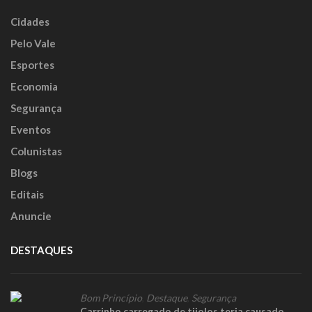
Cidades
Pelo Vale
Esportes
Economia
Segurança
Eventos
Colunistas
Blogs
Editais
Anuncie
DESTAQUES
Bom Princípio
,
Destaque
,
Segurança
Carrinho carregado de tijolos teria causado