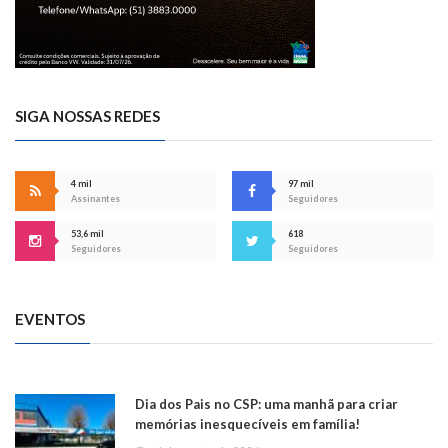
SIGA NOSSAS REDES
4 mil
97 mil
Assinantes
Seguidores
53,6 mil
618
Seguidores
Seguidores
EVENTOS
Dia dos Pais no CSP: uma manhã para criar
memórias inesquecíveis em família!