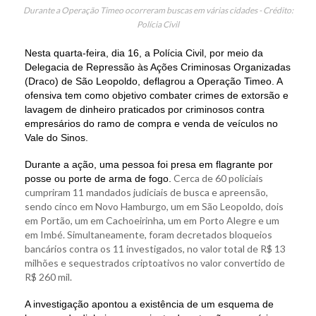
Durante a Operação Timeo ocorreram buscas em várias cidades - Crédito:
Polícia Civil
Nesta quarta-feira, dia 16, a Polícia Civil, por meio da
Delegacia de Repressão às Ações Criminosas Organizadas
(Draco) de São Leopoldo, deflagrou a Operação Timeo. A
ofensiva tem como objetivo combater crimes de extorsão e
lavagem de dinheiro praticados por criminosos contra
empresários do ramo de compra e venda de veículos no
Vale do Sinos.
Durante a ação, uma pessoa foi presa em flagrante por
Cerca de 60 policiais
posse ou porte de arma de fo
go.
cumpriram 11 mandados judiciais de busca e apreensão,
sendo cinco em Novo Hamburgo, um em São Leopoldo, dois
em Portão, um em Cachoeirinha, um em Porto Alegre e um
em Imbé. Simultaneamente, foram decretados bloqueios
bancários contra os 11 investigados, no valor total de R$ 13
milhões e sequestrados criptoativos no valor convertido de
R$ 260 mil.
A investigação apontou a existência de um esquema de