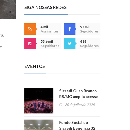
SIGA NOSSAS REDES
4 mil
97 mil
Assinantes
Seguidores
ra.
53,6 mil
618
Seguidores
Seguidores
de
EVENTOS
Sicredi Ouro Branco
RS/MG amplia acesso
ao show dos 45 anos
20 de julho de 2026
para mais associados
Fundo Social do
Sicredi beneficia 32