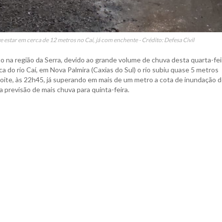
ve estar em cerca de 12 metros no Caí, já com enchente - Crédito: Defesa Civil
to na região da Serra, devido ao grande volume de chuva desta quarta-fei
a do rio Caí, em Nova Palmira (Caxias do Sul) o rio subiu quase 5 metros
ite, às 22h45, já superando em mais de um metro a cota de inundação 
 previsão de mais chuva para quinta-feira.