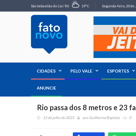
São Sebastião do Caí / RS
19°C
Segunda-feira, 20 de 
CIDADES
PELO VALE
ESPORTES
ANUNCIE
Rio passa dos 8 metros e 23 fa
12 de julho de 2023
por
Guilherme Baptista
0