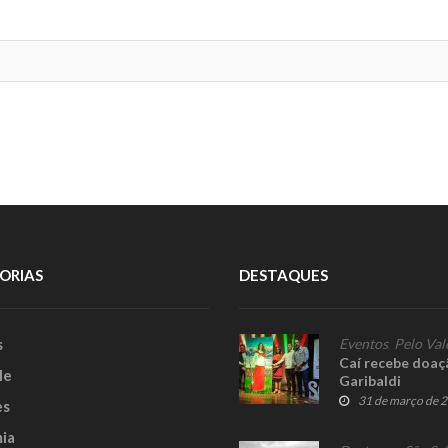
ORIAS
DESTAQUES
s
Eventos
,
Pelo Val
Caí recebe doaç
le
Garibaldi
31 de março de 
es
ia