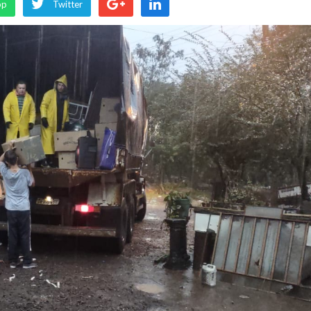
pp
Twitter