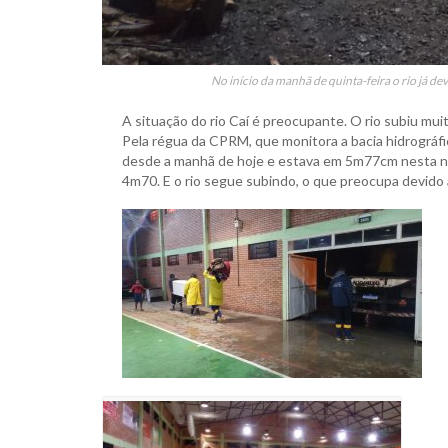
No início da manhã de quinta-feira o rio já de
A situação do rio Caí é preocupante. O rio subiu mui
Pela régua da CPRM, que monitora a bacia hidrográfic
desde a manhã de hoje e estava em 5m77cm nesta no
4m70. E o rio segue subindo, o que preocupa devido a