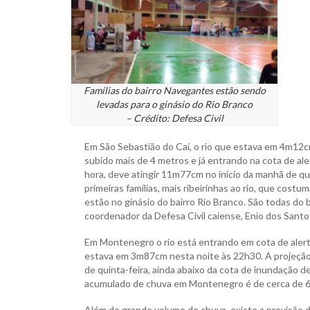
Famílias do bairro Navegantes estão sendo
levadas para o ginásio do Rio Branco
– Crédito: Defesa Civil
Em São Sebastião do Caí, o rio que estava em 4m12c
subido mais de 4 metros e já entrando na cota de al
hora, deve atingir 11m77cm no início da manhã de q
primeiras famílias, mais ribeirinhas ao rio, que cost
estão no ginásio do bairro Rio Branco. São todas do b
coordenador da Defesa Civil caiense, Enio dos Santo
Em Montenegro o rio está entrando em cota de aler
estava em 3m87cm nesta noite às 22h30. A projeçã
de quinta-feira, ainda abaixo da cota de inundação d
acumulado de chuva em Montenegro é de cerca de 62 
Além do grande volume de chuva, existe a previsão de