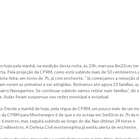
m hoje pela manhã, na medição desta noite, às 23h, marcava 8m22cm, te
erta. Pela projeção da CPRM, como está subindo mais de 50 centímetros 
uinta-feira, em torno de 7h, já com enchente. “Já começamos a remoção 
umam serem as primeiras a ser atingidas. Retiramos até agora 23 famílias, q
airro Navegantes. Se continuar subindo vamos retirar mais famílias”, diz 
s. Aulas foram suspensas nas redes municipal e estadual.
ta. Desde a manhã de hoje, pela régua da CPRM, um pouco mais de um m
o da CPRM para Montenegro é de que o rio esteja em 5m43cm às 7h da 
e 6 metros, mas seguirá subindo ao longo do dia. Nas últimas 24 horas o
milímetros. A Defesa Civil montenegrina já emitiu alerta de enchente.
 risco de raios, trovoadas e vento forte nesta quinta-feira, deixando a 