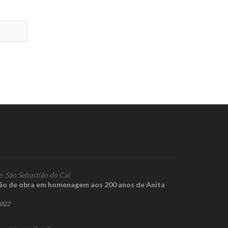
e
,
São Sebastião do Caí
ão de obra em homenagem aos 200 anos de Anita
2022