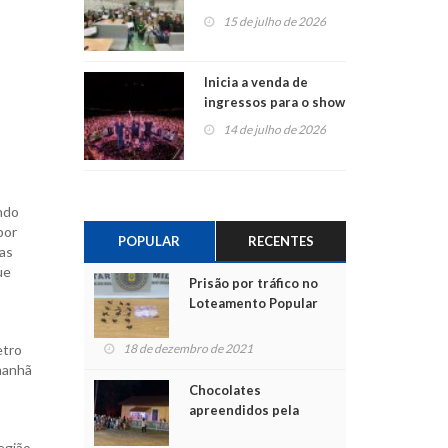
projetos em
15 de julho de 2026
Montenegro
Inicia a venda de
ingressos para o show
do Jota Quest nos 45
14 de julho de 2026
anos da Sicredi Ouro
Branco RS/MG
ndo
por
POPULAR
RECENTES
das
ue
Prisão por tráfico no
o
Loteamento Popular
etro
18 de dezembro de 2021
manhã
Chocolates
apreendidos pela
Polícia são entregues
região