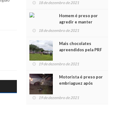
para crianças na
18 de dezembro de 2021
Chegada do Papai Noel
Homem é preso por
agredir e manter
mulher em cárcere
18 de dezembro de 2021
privado
Mais chocolates
apreendidos pela PRF
são entregues a
crianças no Natal
19 de dezembro de 2021
Solidário
Motorista é preso por
embriaguez após
acidente com dois
feridos
19 de dezembro de 2021