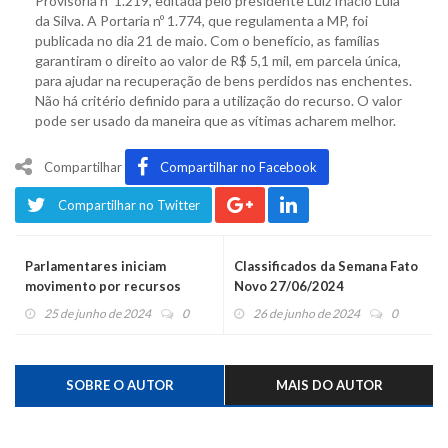
Provisória nº 1.219, editada pelo presidente Luiz Inácio Lula
da Silva. A Portaria nº 1.774, que regulamenta a MP, foi
publicada no dia 21 de maio. Com o benefício, as famílias
garantiram o direito ao valor de R$ 5,1 mil, em parcela única,
para ajudar na recuperação de bens perdidos nas enchentes.
Não há critério definido para a utilização do recurso. O valor
pode ser usado da maneira que as vítimas acharem melhor.
Compartilhar
Compartilhar no Facebook
Compartilhar no Twitter
Parlamentares iniciam
Classificados da Semana Fato
movimento por recursos
Novo 27/06/2024
federais para projetos de
25 de junho de 2024
0
26 de junho de 2024
0
contenção de cheias
SOBRE O AUTOR
MAIS DO AUTOR