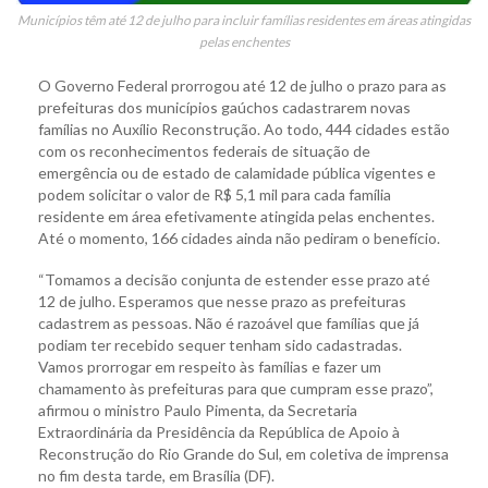
Municípios têm até 12 de julho para incluir famílias residentes em áreas atingidas
pelas enchentes
O Governo Federal prorrogou até 12 de julho o prazo para as
prefeituras dos municípios gaúchos cadastrarem novas
famílias no Auxílio Reconstrução. Ao todo, 444 cidades estão
com os reconhecimentos federais de situação de
emergência ou de estado de calamidade pública vigentes e
podem solicitar o valor de R$ 5,1 mil para cada família
residente em área efetivamente atingida pelas enchentes.
Até o momento, 166 cidades ainda não pediram o benefício.
“Tomamos a decisão conjunta de estender esse prazo até
12 de julho. Esperamos que nesse prazo as prefeituras
cadastrem as pessoas. Não é razoável que famílias que já
podiam ter recebido sequer tenham sido cadastradas.
Vamos prorrogar em respeito às famílias e fazer um
chamamento às prefeituras para que cumpram esse prazo”,
afirmou o ministro Paulo Pimenta, da Secretaria
Extraordinária da Presidência da República de Apoio à
Reconstrução do Rio Grande do Sul, em coletiva de imprensa
no fim desta tarde, em Brasília (DF).