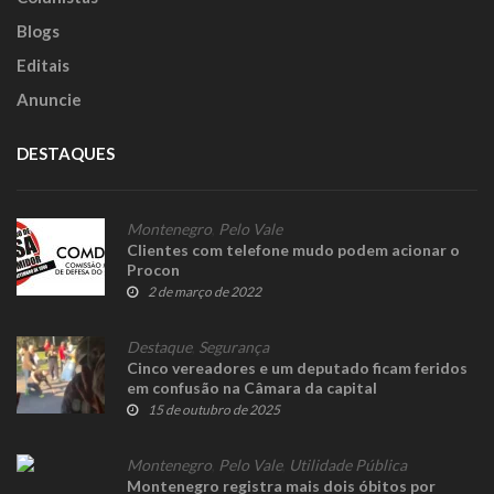
Blogs
Editais
Anuncie
DESTAQUES
Montenegro
,
Pelo Vale
Clientes com telefone mudo podem acionar o
Procon
2 de março de 2022
Destaque
,
Segurança
Cinco vereadores e um deputado ficam feridos
em confusão na Câmara da capital
15 de outubro de 2025
Montenegro
,
Pelo Vale
,
Utilidade Pública
Montenegro registra mais dois óbitos por