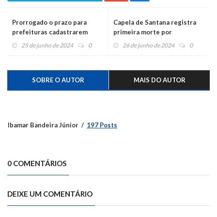
Prorrogado o prazo para
Capela de Santana registra
prefeituras cadastrarem
primeira morte por
novas famílias no Auxílio
leptospirose na região desde
25 de junho de 2024
0
26 de junho de 2024
0
Reconstrução
às enchentes de maio
SOBRE O AUTOR
MAIS DO AUTOR
Ibamar Bandeira Júnior
197 Posts
0 COMENTÁRIOS
DEIXE UM COMENTÁRIO