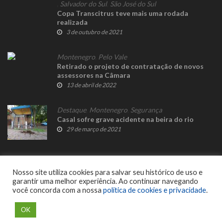
,
Salvador do Sul
,
São José do Sul
Copa Transcitrus teve mais uma rodada
realizada
3 de outubro de 2021
Montenegro
,
Pelo Vale
Retirado o projeto de contratação de novos
assessores na Câmara
13 de abril de 2022
Destaque
,
Montenegro
,
Segurança
Casal sofre grave acidente na beira do rio
29 de março de 2021
Nosso site utiliza cookies para salvar seu histórico de uso e
garantir uma melhor experiência. Ao continuar navegando
você concorda com a nossa
política de cookies e privacidade
.
© 2023 Fato Novo - Todos os direitos reservados. Desenvolvido por
Delalibera
.
OK