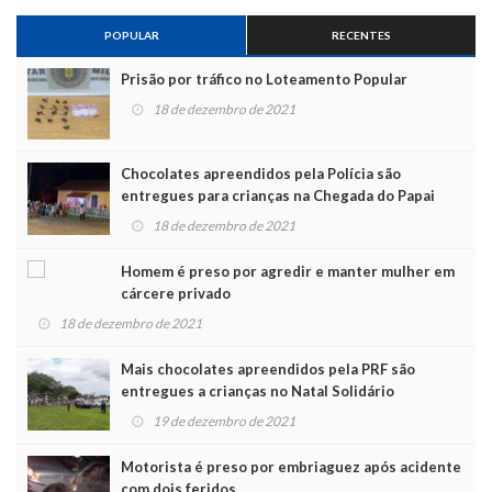
POPULAR
RECENTES
Prisão por tráfico no Loteamento Popular
18 de dezembro de 2021
Chocolates apreendidos pela Polícia são
entregues para crianças na Chegada do Papai
Noel
18 de dezembro de 2021
Homem é preso por agredir e manter mulher em
cárcere privado
18 de dezembro de 2021
Mais chocolates apreendidos pela PRF são
entregues a crianças no Natal Solidário
19 de dezembro de 2021
Motorista é preso por embriaguez após acidente
com dois feridos