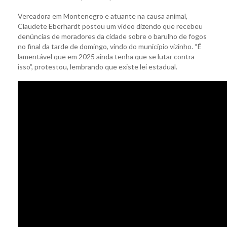
Vereadora em Montenegro e atuante na causa animal,
Claudete Eberhardt postou um vídeo dizendo que recebeu
denúncias de moradores da cidade sobre o barulho de fogos
no final da tarde de domingo, vindo do município vizinho. “É
lamentável que em 2025 ainda tenha que se lutar contra
isso”, protestou, lembrando que existe lei estadual.