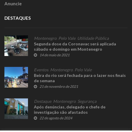
Anuncie
DESTAQUES
Montenegro
,
Pelo Vale
,
Utilidade Pública
Segunda dose da Coronavac será aplicada
sábado e domingo em Montenegro
14 de maio de 2021
Eventos
,
Montenegro
,
Pelo Vale
Beira do rio será fechada para o lazer nos finais
de semana
21 de novembro de 2021
Destaque
,
Montenegro
,
Segurança
Após denúncias, delegado e chefe de
investigação são afastados
22 de agosto de 2024