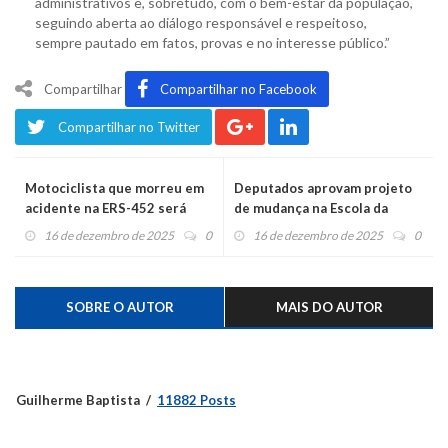
administrativos e, sobretudo, com o bem-estar da população,
seguindo aberta ao diálogo responsável e respeitoso,
sempre pautado em fatos, provas e no interesse público.”
Compartilhar
Compartilhar no Facebook
Compartilhar no Twitter
Motociclista que morreu em
Deputados aprovam projeto
acidente na ERS-452 será
de mudança na Escola da
sepultado amanhã em Arroio
Brigada
16 de dezembro de 2025
0
16 de dezembro de 2025
0
Feliz
SOBRE O AUTOR
MAIS DO AUTOR
Guilherme Baptista
11882 Posts