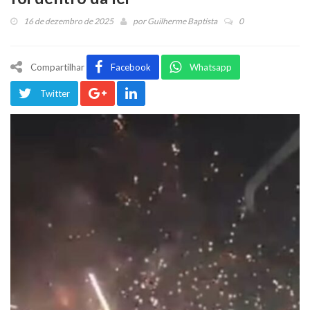
16 de dezembro de 2025
por
Guilherme Baptista
0
Compartilhar
Facebook
Whatsapp
Twitter