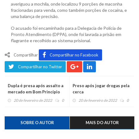
averiguou a mochila, onde localizou 9 porções de maconha
fracionadas para venda, como também porções de cocaína, e
uma balança de precisão.
O acusado foi encaminhado para a Delegacia de Polícia de
Pronto Atendimento (DPPA), onde foi lavrada a prisão em
flagrante e recolhido ao sistema prisional.
Compartilhar
Compartilhar no Facebook
Compartilhar no Twitter
Dupla é presa após assalto a
Preso após jogar drogas pela
mercado em Bom Princípio
cerca
20 de fevereiro de 2022
0
20 de fevereiro de 2022
0
SOBRE O AUTOR
MAIS DO AUTOR