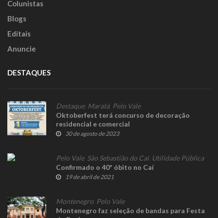
Colunistas
Blogs
Editais
Anuncie
DESTAQUES
Destaque
,
Maratá
,
Pelo Vale
Oktoberfest terá concurso de decoração
residencial e comercial
30 de agosto de 2023
Pelo Vale
,
São Sebastião do Caí
,
Utilidade Pública
Confirmado o 40º óbito no Caí
19 de abril de 2021
Montenegro
,
Pelo Vale
Montenegro faz seleção de bandas para Festa