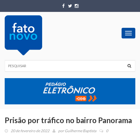
Toggl
navig
Prisão por tráfico no bairro Panorama
20 de fevereiro de 2022
por
Guilherme Baptista
0