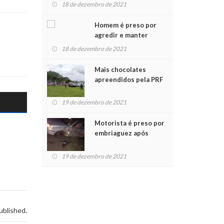
para crianças na
18 de dezembro de 2021
Chegada do Papai Noel
Homem é preso por
agredir e manter
mulher em cárcere
18 de dezembro de 2021
privado
Mais chocolates
apreendidos pela PRF
são entregues a
crianças no Natal
19 de dezembro de 2021
Solidário
Motorista é preso por
embriaguez após
acidente com dois
feridos
19 de dezembro de 2021
ublished.