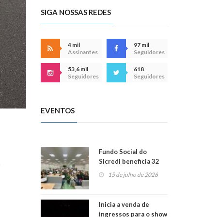
SIGA NOSSAS REDES
4 mil
97 mil
Assinantes
Seguidores
53,6 mil
618
Seguidores
Seguidores
EVENTOS
Fundo Social do
Sicredi beneficia 32
a
projetos em
15 de julho de 2026
Montenegro
Inicia a venda de
ingressos para o show