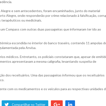
edência.
o Alegre e sem antecedentes, foram encaminhados, junto do material
orto Alegre, onde responderão por crime relacionado à falsificação, corr
s terapêuticos ou medicinais.
e um Compass com outras duas passageiras que informaram ter ido ao
la térmica escondida no interior do banco traseiro, contendo 11 ampolas d
ulamentada pela Anvisa.
ios médicos. Entretanto, os policiais constataram que, apesar de emitid
ocumentos apresentavam a mesma caligrafia, levantando suspeita de
cação dos receituários. Uma das passageiras informou que os receituários
co.
nte com os medicamentos e os veículos para as respectivas unidades 
Compartilhar no Twitter