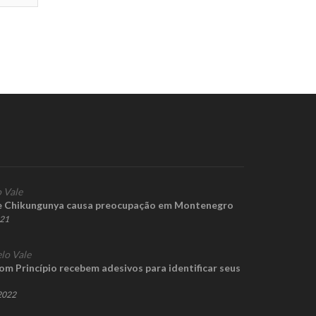
 Vale
de Chikungunya causa preocupação em Montenegro
021
lo Vale
m Princípio recebem adesivos para identificar seus
 2022