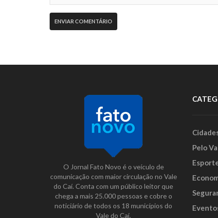
CATEG
Cidade
Pelo Va
Esport
O Jornal Fato Novo é o veículo de
comunicação com maior circulação no Vale
Econom
do Caí. Conta com um público leitor que
Segura
chega a mais 25.000 pessoas e cobre o
noticiário de todos os 18 municípios do
Evento
Vale do Caí.