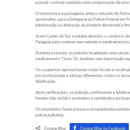
possuir controle sanitário nem comprovação de proc
O motorista e a passageira, ambos naturais de Port
apreendido, para a Delegacia da Polícia Federal em P
adulteração ou alteração de produto destinado a fin
Já em Caxias do Sul, a equipe abordou o condutor d
Paraguai para comprar mercadorias e medicamentos.
Durante a revista, os policiais localizaram uma saco
medicamento Tirzec 15, também sem importação reg
Os ocupantes apresentaram notas fiscais e receituár
por profissionais e clínicas diferentes, todos os d
falsificação.
Após verificações, os policiais confirmaram a falsifi
haviam sido obtidos assinados e carimbados em bran
Os envolvidos foram presos e encaminhados juntame
polícia judiciária.
Compartilhar
Compartilhar no Facebook