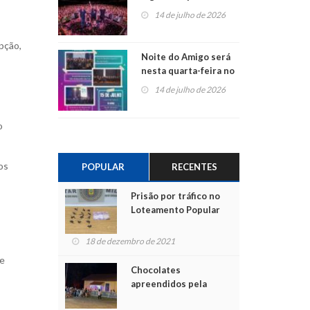
do Jota Quest nos 45
14 de julho de 2026
anos da Sicredi Ouro
Branco RS/MG
upção,
Noite do Amigo será
nesta quarta-feira no
Centro de Cultura de
14 de julho de 2026
São Sebastião do Caí
o
os
POPULAR
RECENTES
Prisão por tráfico no
Loteamento Popular
18 de dezembro de 2021
de
Chocolates
apreendidos pela
Polícia são entregues