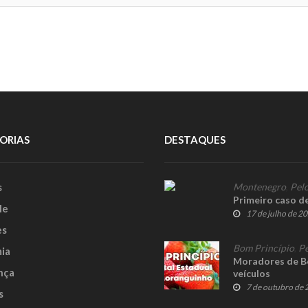
ORIAS
DESTAQUES
s
Montenegro
,
Pelo
Primeiro caso 
le
17 de julho de 2
es
Bom Princípio
,
Pe
ia
Moradores de Bo
nça
veículos
7 de outubro de
s