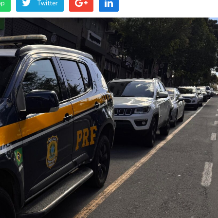
pp
Twitter