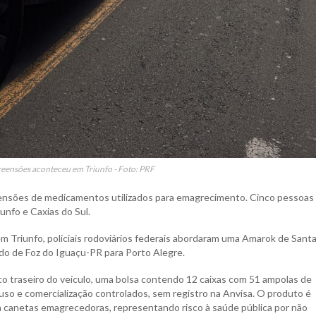
eensões aconteceu em Triunfo - Foto: PRF
preensões de medicamentos utilizados para emagrecimento. Cinco pessoas
unfo e Caxias do Sul.
 Triunfo, policiais rodoviários federais abordaram uma Amarok de Sant
ndo de Foz do Iguaçu-PR para Porto Alegre.
co traseiro do veículo, uma bolsa contendo 12 caixas com 51 ampolas de
uso e comercialização controlados, sem registro na Anvisa. O produto é
canetas emagrecedoras, representando risco à saúde pública por não