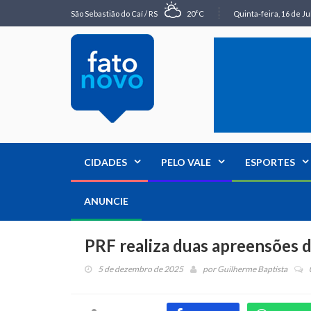
São Sebastião do Caí / RS
20°C
Quinta-feira, 16 de Ju
CIDADES
PELO VALE
ESPORTES
ANUNCIE
PRF realiza duas apreensões 
5 de dezembro de 2025
por
Guilherme Baptista