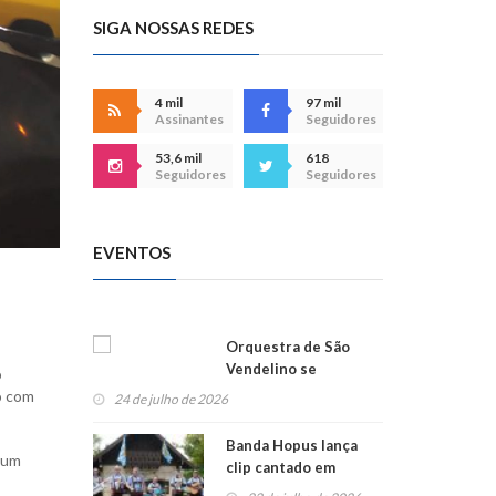
SIGA NOSSAS REDES
4 mil
97 mil
Assinantes
Seguidores
53,6 mil
618
Seguidores
Seguidores
EVENTOS
Orquestra de São
Vendelino se
o
apresenta na
lo com
24 de julho de 2026
Alemanha
Banda Hopus lança
 um
clip cantado em
alemão e inglês