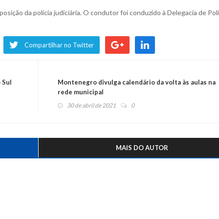
sposição da polícia judiciária. O condutor foi conduzido à Delegacia de Polí
Compartilhar no Twitter
 Sul
Montenegro divulga calendário da volta às aulas na
rede municipal
30 de abril de 2021
0
MAIS DO AUTOR