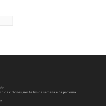
ale
sco de ciclones, neste fim de semana e na próxima
23