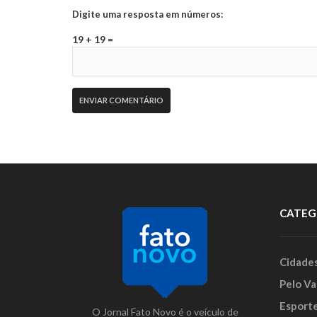
Digite uma resposta em números:
19 + 19 =
CATEG
Cidade
Pelo Va
Esport
O Jornal Fato Novo é o veículo de