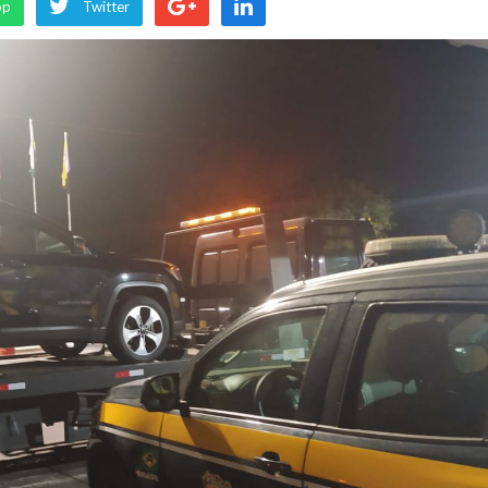
pp
Twitter