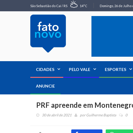
São Sebastião do Caí / RS
14°C
Domingo, 26 de Julho 
CIDADES
PELO VALE
ESPORTES
ANUNCIE
PRF apreende em Montenegro J
30 de abril de 2021
por
Guilherme Baptista
0