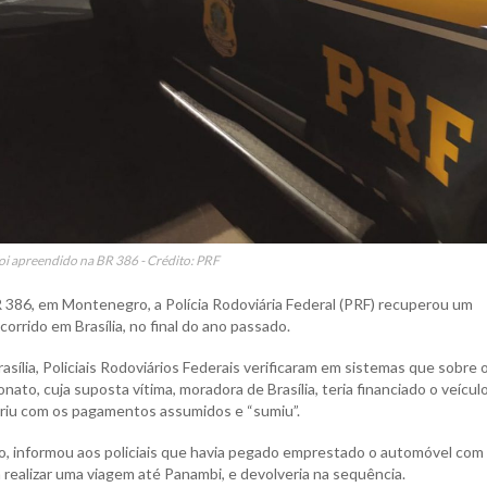
foi apreendido na BR 386 - Crédito: PRF
 BR 386, em Montenegro, a Polícia Rodoviária Federal (PRF) recuperou um
corrido em Brasília, no final do ano passado.
lia, Policiais Rodoviários Federais verificaram em sistemas que sobre 
ionato, cuja suposta vítima, moradora de Brasília, teria financiado o veícu
priu com os pagamentos assumidos e “sumiu”.
o, informou aos policiais que havia pegado emprestado o automóvel com
realizar uma viagem até Panambi, e devolveria na sequência.