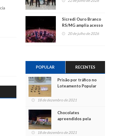
22 de julho de 2026
cia
Sicredi Ouro Branco
RS/MG amplia acesso
ao show dos 45 anos
20 de julho de 2026
para mais associados
POPULAR
RECENTES
Prisão por tráfico no
Loteamento Popular
18 de dezembro de 2021
Chocolates
apreendidos pela
Polícia são entregues
para crianças na
18 de dezembro de 2021