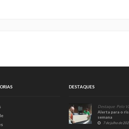
ORIAS
DESTAQUES
s
Destaque
,
Pelo V
Alerta para o ri
le
semana
7 de julho de 20
es