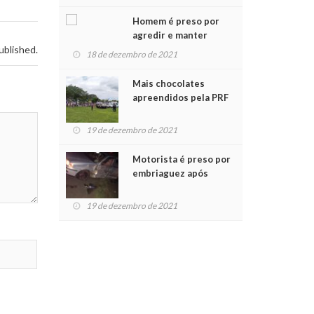
Chegada do Papai Noel
Homem é preso por
agredir e manter
ublished.
mulher em cárcere
18 de dezembro de 2021
privado
Mais chocolates
apreendidos pela PRF
são entregues a
crianças no Natal
19 de dezembro de 2021
Solidário
Motorista é preso por
embriaguez após
acidente com dois
feridos
19 de dezembro de 2021