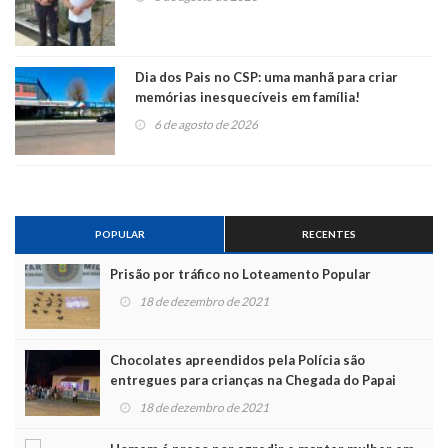
Dia dos Pais no CSP: uma manhã para criar
memórias inesquecíveis em família!
6 de agosto de 2026
POPULAR
RECENTES
Prisão por tráfico no Loteamento Popular
18 de dezembro de 2021
Chocolates apreendidos pela Polícia são
entregues para crianças na Chegada do Papai
Noel
18 de dezembro de 2021