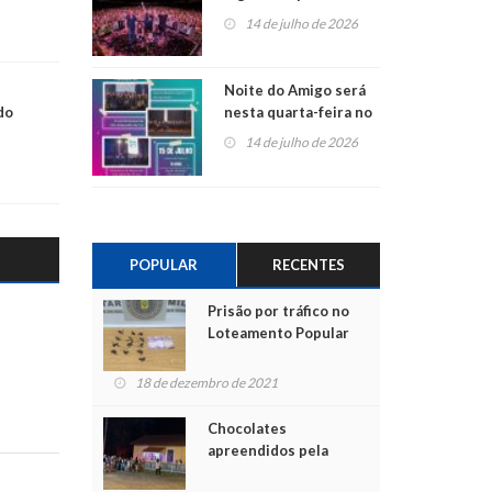
do Jota Quest nos 45
14 de julho de 2026
anos da Sicredi Ouro
Branco RS/MG
Noite do Amigo será
do
nesta quarta-feira no
Centro de Cultura de
14 de julho de 2026
São Sebastião do Caí
POPULAR
RECENTES
Prisão por tráfico no
Loteamento Popular
18 de dezembro de 2021
Chocolates
apreendidos pela
Polícia são entregues