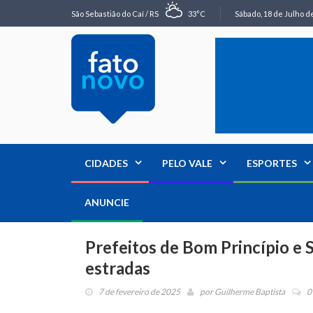
São Sebastião do Caí / RS
33°C
Sábado, 18 de Julho de
CIDADES
PELO VALE
ESPORTES
ANUNCIE
Prefeitos de Bom Princípio e 
estradas
7 de fevereiro de 2025
por
Guilherme Baptista
0