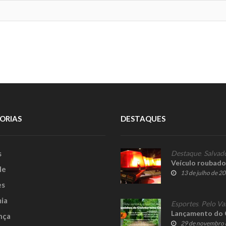
ORIAS
DESTAQUES
s
Destaque
,
Salvad
Veículo roubado
le
13 de julho de 2
es
ia
Esportes
,
Pelo Va
Lançamento do 
nça
29 de novembro 