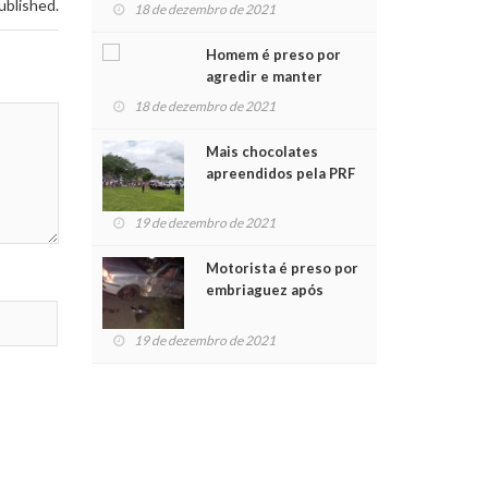
para crianças na
ublished.
18 de dezembro de 2021
Chegada do Papai Noel
Homem é preso por
agredir e manter
mulher em cárcere
18 de dezembro de 2021
privado
Mais chocolates
apreendidos pela PRF
são entregues a
crianças no Natal
19 de dezembro de 2021
Solidário
Motorista é preso por
embriaguez após
acidente com dois
feridos
19 de dezembro de 2021