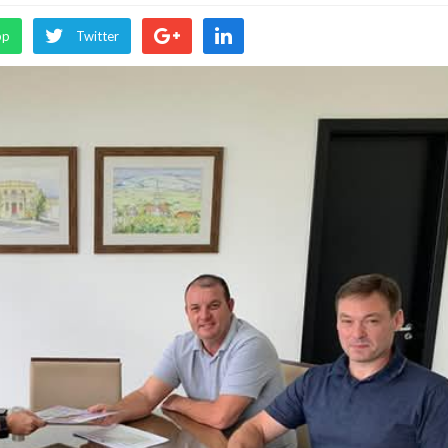
pp
Twitter