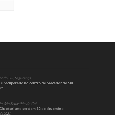
or do Sul
,
Segurança
 é recuperado no centro de Salvador do Sul
025
le
,
São Sebastião do Caí
Cicloturismo será em 12 de dezembro
de 2021