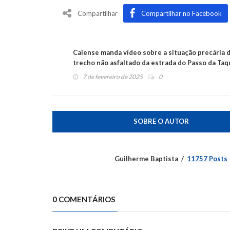
Compartilhar
Compartilhar no Facebook
Caiense manda vídeo sobre a situação precária 
trecho não asfaltado da estrada do Passo da Taq
7 de fevereiro de 2025
0
SOBRE O AUTOR
Guilherme Baptista
11757 Posts
0 COMENTÁRIOS