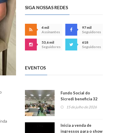
SIGA NOSSAS REDES
4 mil
97 mil
Assinantes
Seguidores
53,6 mil
618
Seguidores
Seguidores
EVENTOS
o
Fundo Social do
Sicredi beneficia 32
projetos em
15 de julho de 2026
Montenegro
inda
Inicia a venda de
ingressos para o show