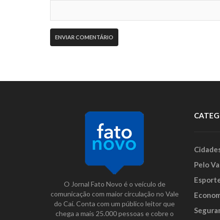
CATEG
Cidade
Pelo Va
Esport
O Jornal Fato Novo é o veículo de
comunicação com maior circulação no Vale
Econom
do Caí. Conta com um público leitor que
Segura
chega a mais 25.000 pessoas e cobre o