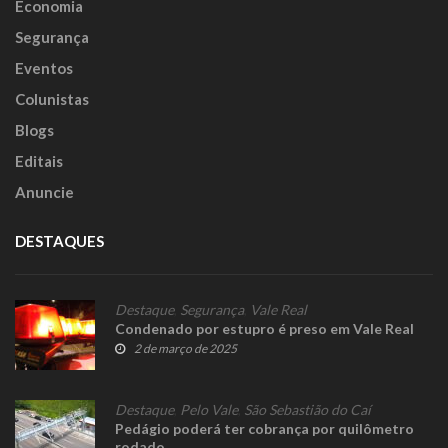
Economia
Segurança
Eventos
Colunistas
Blogs
Editais
Anuncie
DESTAQUES
Destaque
,
Segurança
,
Vale Real
Condenado por estupro é preso em Vale Real
2 de março de 2025
Destaque
,
Pelo Vale
,
São Sebastião do Caí
Pedágio poderá ter cobrança por quilômetro
rodado