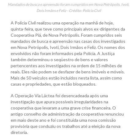
Mandados de busca e apreensão foram cumpridos em Nova Petrópolis, Ivoti,
Dois Irmãos e Feliz - Crédito: Polícia Civil
A Polícia Civil realizou uma operação na manhã de hoje,
quinta-feira, que teve como principais alvos ex-dirigentes da
Cooperativa Piá, de Nova Petrópolis. Foram cumpridos seis
mandados de busca e apreensão nas casas dos investigados
em Nova Petrópolis, Ivoti, Dois Irmãos e Feliz. Os nomes dos
envolvidos não foram informados pela Polícia. A Justiça
também determinou o seqüestro de bens e valores
pertencentes aos investigados na ordem de 15 milhões de
reais. Eles não podem se desfazer de bens imóveis e móveis.
Mais de 50 veículos estão incluídos nesta lista, assim como
casas e propriedades, que estão bloqueados.
A Operação Via Láctea foi desencadeada após uma
investigação que apura possíveis irregularidades na
cooperativa que levaram a uma grave crise financeira. O
antigo conselho de administração da cooperativa renunciou
em maio deste ano e foi constituída uma nova comissão
provisória que conduziu os trabalhos até a eleição da nova
diretoria.