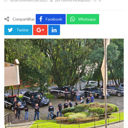
30 de novembro de 2023
por
Guilherme Baptista
0
Compartilhar
Facebook
Whatsapp
Twitter