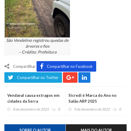
São Vendelino registrou quedas de
árvores e fios
– Crédito: Prefeitura
Compartilhar
Compartilhar no Facebook
Compartilhar no Twitter
Vendaval causa estragos em
Sicredi é Marca do Ano no
cidades da Serra
Salão ARP 2025
8 de dezembro de 2025
0
9 de dezembro de 2025
0
SOBRE O AUTOR
MAIS DO AUTOR