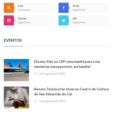
4 mil
97 mil
Assinantes
Seguidores
53,6 mil
618
Seguidores
Seguidores
EVENTOS
Dia dos Pais no CSP: uma manhã para criar
memórias inesquecíveis em família!
6 de agosto de 2026
Renato Teixeira faz show no Centro de Cultura
de São Sebastião do Caí
5 de agosto de 2026