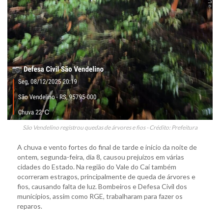
São Vendelino registrou quedas de árvores e fios - Crédito: Prefeitura
A chuva e vento fortes do final de tarde e início da noite de
ontem, segunda-feira, dia 8, causou prejuízos em várias
cidades do Estado. Na região do Vale do Caí também
ocorreram estragos, principalmente de queda de árvores e
fios, causando falta de luz. Bombeiros e Defesa Civil dos
municípios, assim como RGE, trabalharam para fazer os
reparos.