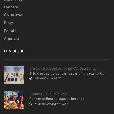
Eventos
Colunistas
Blogs
Editais
Anuncie
DESTAQUES
Destaque
,
São Sebastião do Caí
,
Segurança
Trio é preso ao tentar furtar uma vaca no Caí
30 de julho de 2023
Eventos
,
Feliz
,
Pelo Vale
Feliz escolheu as suas soberanas
15 de novembro de 2022