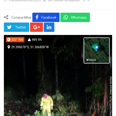
9 de dezembro de 2025
por
Guilherme Baptista
0
Compartilhar
Facebook
Whatsapp
Twitter