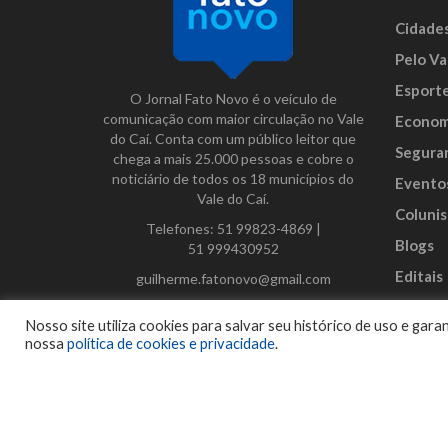
Cidade
Pelo Va
Esport
O Jornal Fato Novo é o veículo de
comunicação com maior circulação no Vale
Econom
do Caí. Conta com um público leitor que
Segura
chega a mais 25.000 pessoas e cobre o
noticiário de todos os 18 municípios do
Evento
Vale do Caí.
Colunis
Telefones:
51 99823-4869
|
Blogs
51 999430952
Editais
guilherme.fatonovo@gmail.com
Anunci
Facebook
Instagram
Twitter
Nosso site utiliza cookies para salvar seu histórico de uso e ga
nossa
política de cookies e privacidade
.