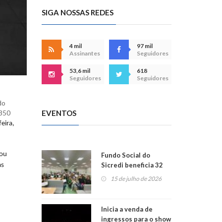
SIGA NOSSAS REDES
4 mil
97 mil
Assinantes
Seguidores
53,6 mil
618
Seguidores
Seguidores
do
EVENTOS
 350
eira,
tou
Fundo Social do
Sicredi beneficia 32
as
projetos em
15 de julho de 2026
Montenegro
Inicia a venda de
ingressos para o show