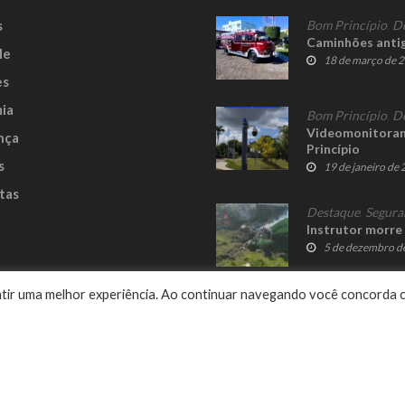
s
Bom Princípio
,
D
Caminhões anti
le
18 de março de 
es
ia
Bom Princípio
,
D
Videomonitoram
nça
Princípio
s
19 de janeiro de
tas
Destaque
,
Segura
Instrutor morre
5 de dezembro d
e
rantir uma melhor experiência. Ao continuar navegando você concorda 
Delalibera
© 2023 Fato Novo - Todos os direitos reservados. Desenvolvido por
.