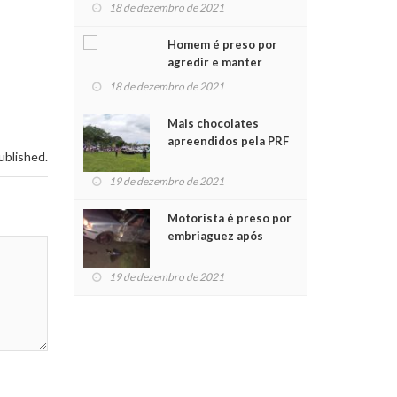
para crianças na
18 de dezembro de 2021
Chegada do Papai Noel
Homem é preso por
agredir e manter
mulher em cárcere
18 de dezembro de 2021
privado
Mais chocolates
apreendidos pela PRF
ublished.
são entregues a
crianças no Natal
19 de dezembro de 2021
Solidário
Motorista é preso por
embriaguez após
acidente com dois
feridos
19 de dezembro de 2021