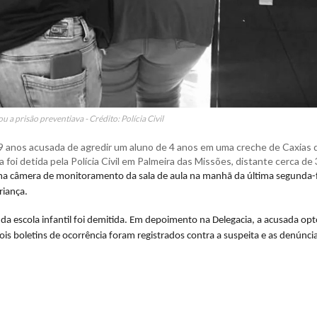
u a prisão preventiava - Crédito: Polícia Civil
e 49 anos acusada de agredir um aluno de 4 anos em uma creche de Caxias 
a foi detida pela Polícia Civil em Palmeira das Missões, distante cerca de
ma câmera de monitoramento da sala de aula na manhã da última segunda-f
riança.
 da escola infantil foi demitida. Em depoimento na Delegacia, a acusada op
dois boletins de ocorrência foram registrados contra a suspeita e as denúnci