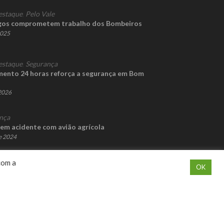
estaque
,
Pelo Vale
gos comprometem trabalho dos Bombeiros
2025
estaque
,
Segurança
ento 24 horas reforça a segurança em Bom
 2026
nça
 em acidente com avião agrícola
e 2024
com a
OK