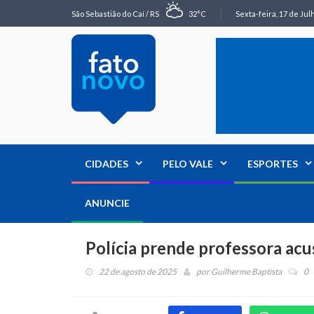
São Sebastião do Caí / RS
32°C
Sexta-feira, 17 de Jul
CIDADES
PELO VALE
ESPORTES
ANUNCIE
Polícia prende professora acu
22 de agosto de 2025
por
Guilherme Baptista
0