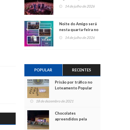
do Jota Quest nos 45
14 de julho de 2026
anos da Sicredi Ouro
Branco RS/MG
Noite do Amigo será
nesta quarta-feira no
Centro de Cultura de
14 de julho de 2026
São Sebastião do Caí
POPULAR
RECENTES
Prisão por tráfico no
Loteamento Popular
18 de dezembro de 2021
Chocolates
apreendidos pela
Polícia são entregues