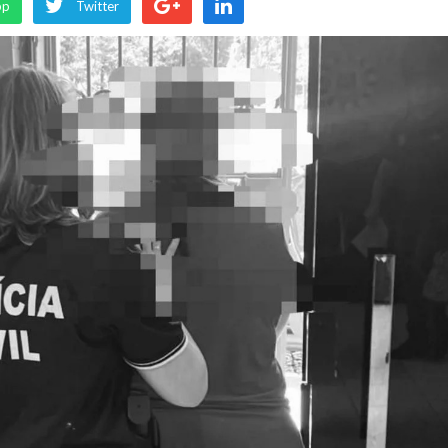
pp
Twitter