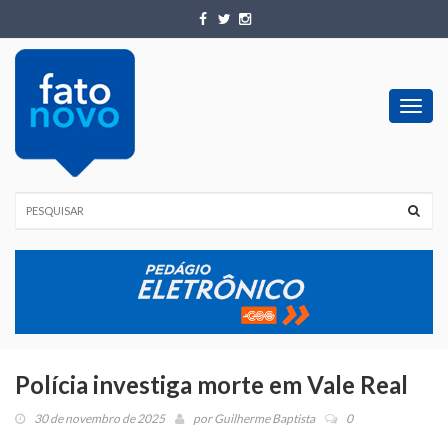
Toggl
navig
Polícia investiga morte em Vale Real
30 de novembro de 2025
por
Guilherme Baptista
0