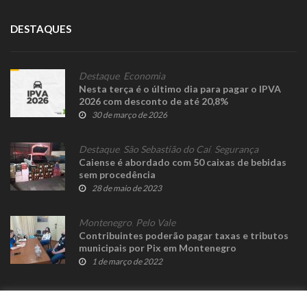
DESTAQUES
Destaque
,
Economia
Nesta terça é o último dia para pagar o IPVA
2026 com desconto de até 20,8%
30 de março de 2026
Destaque
,
São Sebastião do Caí
,
Segurança
Caiense é abordado com 50 caixas de bebidas
sem procedência
28 de maio de 2023
Montenegro
,
Pelo Vale
Contribuintes poderão pagar taxas e tributos
municipais por Pix em Montenegro
1 de março de 2022