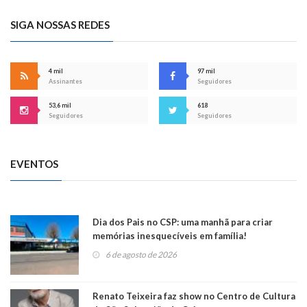
SIGA NOSSAS REDES
4 mil
97 mil
Assinantes
Seguidores
53,6 mil
618
Seguidores
Seguidores
EVENTOS
Dia dos Pais no CSP: uma manhã para criar
memórias inesquecíveis em família!
6 de agosto de 2026
Renato Teixeira faz show no Centro de Cultura