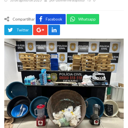
10 de agosto de 2023
por
Guilherme Baptista
0
Compartilhar
Facebook
Whatsapp
Twitter