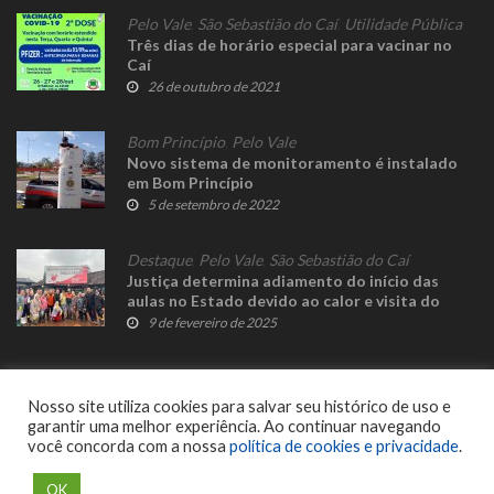
Pelo Vale
,
São Sebastião do Caí
,
Utilidade Pública
Três dias de horário especial para vacinar no
Caí
26 de outubro de 2021
Bom Princípio
,
Pelo Vale
Novo sistema de monitoramento é instalado
em Bom Princípio
5 de setembro de 2022
Destaque
,
Pelo Vale
,
São Sebastião do Caí
Justiça determina adiamento do início das
aulas no Estado devido ao calor e visita do
governador ao Caí pode ser adiada
9 de fevereiro de 2025
Nosso site utiliza cookies para salvar seu histórico de uso e
garantir uma melhor experiência. Ao continuar navegando
você concorda com a nossa
política de cookies e privacidade
.
© 2023 Fato Novo - Todos os direitos reservados. Desenvolvido por
Delalibera
.
OK