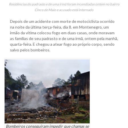
Residências do padrasto e de uma irmã foram incendiadas ontem no bairro
Cinco de Maio e acusado está internado
Depois de um acidente com morte de motociclista ocorrido
na noite da última terça-feira, dia 8. em Montenegro, um
irmão da vítima colocou fogo em duas casas, onde moravam
as famílias de seu padrasto e de uma irmã, ontem pela manhã,
quarta-feira. E chegou a atear fogo ao próprio corpo, sendo
salvo pelos bombeiros.
Bombeiros conseguiram impedir que chamas se