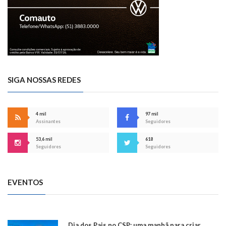
SIGA NOSSAS REDES
4 mil
97 mil
Assinantes
Seguidores
53,6 mil
618
Seguidores
Seguidores
EVENTOS
Dia dos Pais no CSP: uma manhã para criar