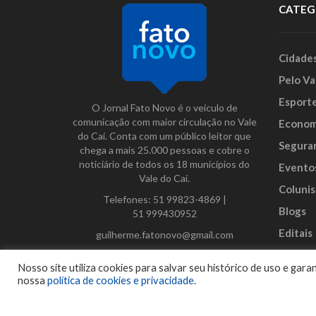
CATEG
Cidade
Pelo Va
Esport
O Jornal Fato Novo é o veículo de
comunicação com maior circulação no Vale
Econom
do Caí. Conta com um público leitor que
Segura
chega a mais 25.000 pessoas e cobre o
noticiário de todos os 18 municípios do
Evento
Vale do Caí.
Colunis
Telefones:
51 99823-4869
|
Blogs
51 999430952
Editais
guilherme.fatonovo@gmail.com
Anunci
Facebook
Instagram
Twitter
Nosso site utiliza cookies para salvar seu histórico de uso e ga
nossa
política de cookies e privacidade
.