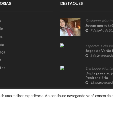
ORIAS
DESTAQUES
s
Destaque
,
Monte
Jovem morre trê
le
7 de junho de 20
es
ia
Esportes
,
Pelo Va
Jogos de Verão 
nça
5 de janeiro de 
s
tas
Destaque
,
Monte
Dupla presa ao 
Penitenciária
13 de março de 
e
rantir uma melhor experiência. Ao continuar navegando você concorda 