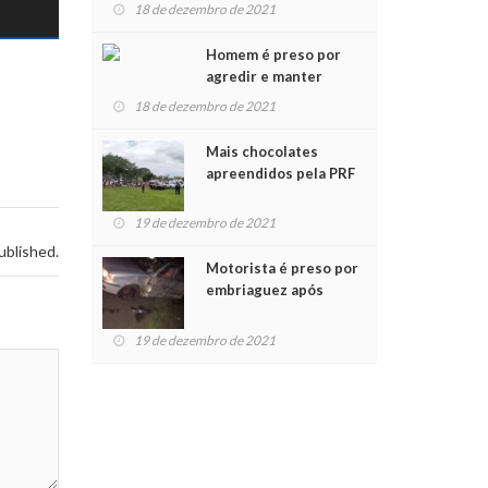
para crianças na
18 de dezembro de 2021
Chegada do Papai Noel
Homem é preso por
agredir e manter
mulher em cárcere
18 de dezembro de 2021
privado
Mais chocolates
apreendidos pela PRF
são entregues a
crianças no Natal
19 de dezembro de 2021
Solidário
ublished.
Motorista é preso por
embriaguez após
acidente com dois
feridos
19 de dezembro de 2021