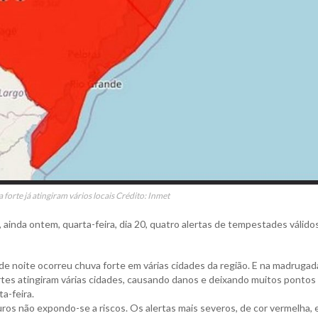
 forte já atingiram vários locais Crédito: Inmet
 ainda ontem, quarta-feira, dia 20, quatro alertas de tempestades válido
 de noite ocorreu chuva forte em várias cidades da região. E na madrugad
ortes atingiram várias cidades, causando danos e deixando muitos ponto
a-feira.
s não expondo-se a riscos. Os alertas mais severos, de cor vermelha, 