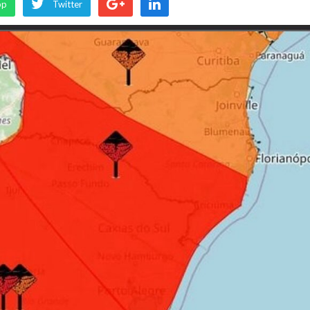
pp
Twitter