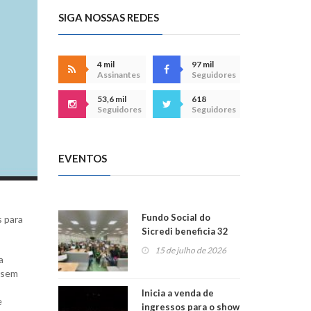
SIGA NOSSAS REDES
4 mil
97 mil
Assinantes
Seguidores
53,6 mil
618
Seguidores
Seguidores
EVENTOS
Fundo Social do
s para
Sicredi beneficia 32
projetos em
15 de julho de 2026
a
Montenegro
s sem
Inicia a venda de
e
ingressos para o show