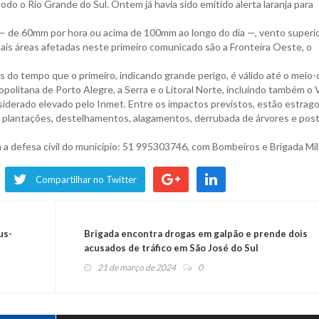
odo o Rio Grande do Sul. Ontem já havia sido emitido alerta laranja para
a — de 60mm por hora ou acima de 100mm ao longo do dia —, vento superio
pais áreas afetadas neste primeiro comunicado são a Fronteira Oeste, o
o tempo que o primeiro, indicando grande perigo, é válido até o meio-
opolitana de Porto Alegre, a Serra e o Litoral Norte, incluindo também o 
siderado elevado pelo Inmet. Entre os impactos previstos, estão estrag
em plantações, destelhamentos, alagamentos, derrubada de árvores e post
 defesa civil do município: 51 995303746, com Bombeiros e Brigada Mili
Compartilhar no Twitter
us-
Brigada encontra drogas em galpão e prende dois
acusados de tráfico em São José do Sul
21 de março de 2024
0