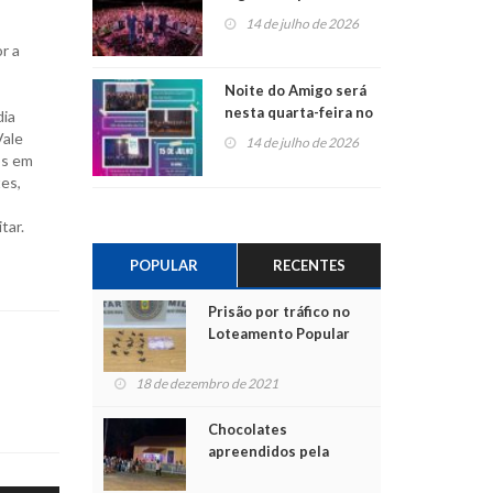
do Jota Quest nos 45
14 de julho de 2026
anos da Sicredi Ouro
r a
Branco RS/MG
Noite do Amigo será
nesta quarta-feira no
dia
Centro de Cultura de
Vale
14 de julho de 2026
São Sebastião do Caí
os em
es,
tar.
POPULAR
RECENTES
Prisão por tráfico no
Loteamento Popular
18 de dezembro de 2021
Chocolates
apreendidos pela
Polícia são entregues