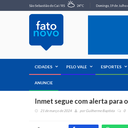
São Sebastião do Caí / RS
24°C
Domingo, 19 de Julho 
CIDADES
PELO VALE
ESPORTES
ANUNCIE
Inmet segue com alerta para o
21 de março de 2024
por
Guilherme Baptista
0