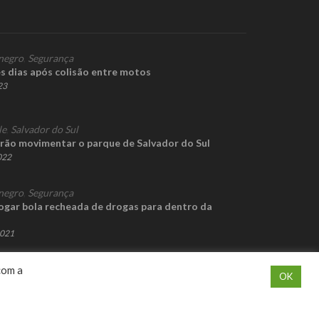
negro
,
Segurança
s dias após colisão entre motos
23
le
,
Salvador do Sul
irão movimentar o parque de Salvador do Sul
2022
negro
,
Segurança
jogar bola recheada de drogas para dentro da
2021
com a
OK