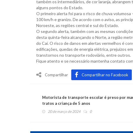
também os intermediários, de cor laranja, abrangem t
alguns pontos do Estado.
O primeiro alerta foi para o risco de chuva volumos
100 km/h e granizo. De acordo com o aviso, as princi
Noroeste, as regiões central e sul do Estado.
O segundo alerta, também com as mesmas condições d
desta quinta-feira alcançando o Norte, a região metr
do Caí. O risco de danos em alertas vermelhos é con
edificações, quedas de energia elétrica, prejuízos 
transtornos no transporte rodoviário, entre outros.
Fique atento e se necessário mantenha contato com a
Compartilhar
Compartilhar no Facebook
Motorista de transporte escolar é preso por ma
tratos a criança de 5 anos
20 de março de 2024
0