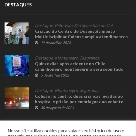
DESTAQUES
Destaque
,
Pelo Vale
,
São Sebastião do Caí
Criação do Centro de Desenvolvimento
Multidisciplinar Caiense amplia atendimentos
19 de abril de 2023
Destaque
,
Montenegro
,
Segurança
Quinze dias após acidente no Chile,
caminhoneiro montenegrino será sepultado
nesta quarta-feira
5 de abril de 2022
Destaque
,
Montenegro
,
Segurança
Colisão no centro: duas crianças levadas ao
hospital e prisão por embriaguez ao volante
30 de agosto de 2021
Nosso site utiliza cookies para salvar seu histórico de uso e