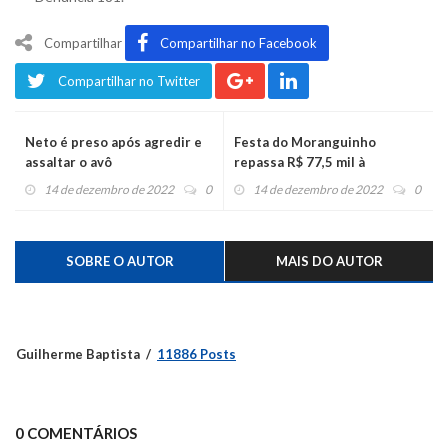
Compartilhar
Compartilhar no Facebook
Compartilhar no Twitter
Neto é preso após agredir e
Festa do Moranguinho
assaltar o avô
repassa R$ 77,5 mil à
segurança pública
14 de dezembro de 2022
0
14 de dezembro de 2022
0
SOBRE O AUTOR
MAIS DO AUTOR
Guilherme Baptista
11886 Posts
0 COMENTÁRIOS