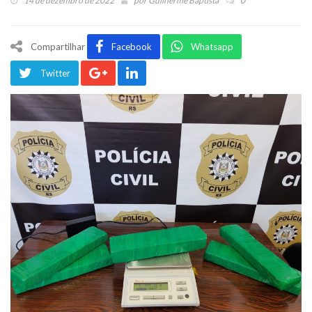
14 de dezembro de 2022
por
Guilherme Baptista
0
Compartilhar
Facebook
Whatsapp
Twitter