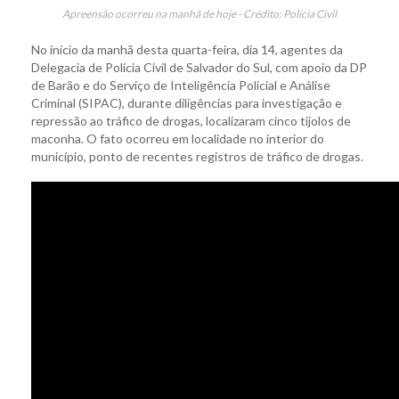
Apreensão ocorreu na manhã de hoje - Crédito: Polícia Civil
No início da manhã desta quarta-feira, dia 14, agentes da
Delegacia de Polícia Civil de Salvador do Sul, com apoio da DP
de Barão e do Serviço de Inteligência Policial e Análise
Criminal (SIPAC), durante diligências para investigação e
repressão ao tráfico de drogas, localizaram cinco tijolos de
maconha. O fato ocorreu em localidade no interior do
município, ponto de recentes registros de tráfico de drogas.