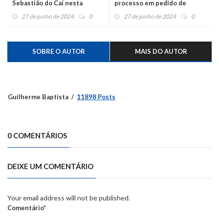
Sebastião do Caí nesta
processo em pedido de
quinta-feira para tratar do
cassação contra vereador
27 de junho de 2024
0
27 de junho de 2024
0
plano de contenção de
Juarez Vieira da Silva
enchentes
SOBRE O AUTOR
MAIS DO AUTOR
Guilherme Baptista
11898 Posts
0 COMENTÁRIOS
DEIXE UM COMENTÁRIO
Your email address will not be published.
Comentário*