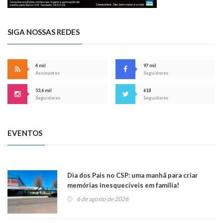
SIGA NOSSAS REDES
4 mil
97 mil
Assinantes
Seguidores
53,6 mil
618
Seguidores
Seguidores
EVENTOS
Dia dos Pais no CSP: uma manhã para criar
memórias inesquecíveis em família!
6 de agosto de 2026