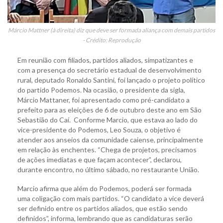
Márcio Mattner (à direita) diz que deve ser formada aliança com demais partidos
- Crédito: Reprodução
Em reunião com filiados, partidos aliados, simpatizantes e
com a presença do secretário estadual de desenvolvimento
rural, deputado Ronaldo Santini, foi lançado o projeto político
do partido Podemos. Na ocasião, o presidente da sigla,
Márcio Mattaner, foi apresentado como pré-candidato a
prefeito para as eleições de 6 de outubro deste ano em São
Sebastião do Caí. Conforme Marcio, que estava ao lado do
vice-presidente do Podemos, Leo Souza, o objetivo é
atender aos anseios da comunidade caiense, principalmente
em relação às enchentes. “Chega de projetos, precisamos
de ações imediatas e que façam acontecer”, declarou,
durante encontro, no último sábado, no restaurante União.
Marcio afirma que além do Podemos, poderá ser formada
uma coligação com mais partidos. “O candidato a vice deverá
ser definido entre os partidos aliados, que estão sendo
definidos”, informa, lembrando que as candidaturas serão