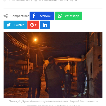
11 de maio de 2022
por
Guilherme Baptista
0
Compartilhar
Facebook
Whatsapp
Twitter
Operação já prendeu dez suspeitos de participar de quadrilha que rouba
veículos de revendas - Crédito: Polícia Civil