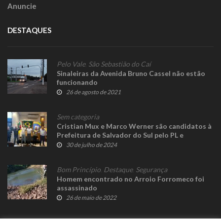
Anuncie
DESTAQUES
Pelo Vale
,
São Sebastião do Caí
Sinaleiras da Avenida Bruno Cassel não estão
funcionando
26 de agosto de 2021
Sem categoria
Cristian Mux e Marco Werner são candidatos à
Prefeitura de Salvador do Sul pelo PL e
Republicanos
30 de julho de 2024
Bom Princípio
,
Destaque
,
Segurança
Homem encontrado no Arroio Forromeco foi
assassinado
26 de maio de 2022