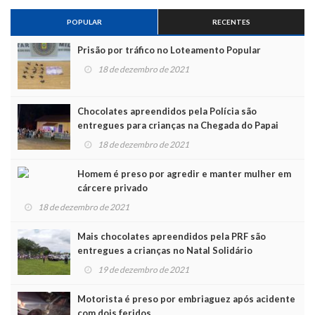
POPULAR
RECENTES
Prisão por tráfico no Loteamento Popular
18 de dezembro de 2021
Chocolates apreendidos pela Polícia são
entregues para crianças na Chegada do Papai
Noel
18 de dezembro de 2021
Homem é preso por agredir e manter mulher em
cárcere privado
18 de dezembro de 2021
Mais chocolates apreendidos pela PRF são
entregues a crianças no Natal Solidário
19 de dezembro de 2021
Motorista é preso por embriaguez após acidente
com dois feridos