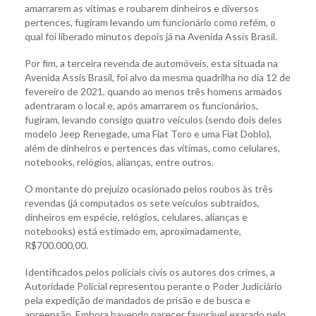
amarrarem as vítimas e roubarem dinheiros e diversos
pertences, fugiram levando um funcionário como refém, o
qual foi liberado minutos depois já na Avenida Assis Brasil.
Por fim, a terceira revenda de automóveis, esta situada na
Avenida Assis Brasil, foi alvo da mesma quadrilha no dia 12 de
fevereiro de 2021, quando ao menos três homens armados
adentraram o local e, após amarrarem os funcionários,
fugiram, levando consigo quatro veículos (sendo dois deles
modelo Jeep Renegade, uma Fiat Toro e uma Fiat Doblo),
além de dinheiros e pertences das vítimas, como celulares,
notebooks, relógios, alianças, entre outros.
O montante do prejuízo ocasionado pelos roubos às três
revendas (já computados os sete veículos subtraídos,
dinheiros em espécie, relógios, celulares, alianças e
notebooks) está estimado em, aproximadamente,
R$700.000,00.
Identificados pelos policiais civis os autores dos crimes, a
Autoridade Policial representou perante o Poder Judiciário
pela expedição de mandados de prisão e de busca e
apreensão. Embora havendo parecer favorável exarado pelo