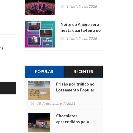
do Jota Quest nos 45
14 de julho de 2026
anos da Sicredi Ouro
Branco RS/MG
Noite do Amigo será
nesta quarta-feira no
Centro de Cultura de
14 de julho de 2026
São Sebastião do Caí
ra
o
POPULAR
RECENTES
Prisão por tráfico no
Loteamento Popular
18 de dezembro de 2021
Chocolates
apreendidos pela
Polícia são entregues