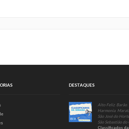
ORIAS
DESTAQUES
s
Alto Feliz
,
Barão
,
Harmonia
,
Marat
le
São José do Hort
São Sebastião do 
es
Classificados d