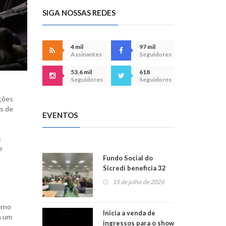
SIGA NOSSAS REDES
4 mil
97 mil
Assinantes
Seguidores
53,6 mil
618
Seguidores
Seguidores
ições
s de
EVENTOS
s
e
Fundo Social do
Sicredi beneficia 32
projetos em
15 de julho de 2026
Montenegro
erno
Inicia a venda de
m um
ingressos para o show