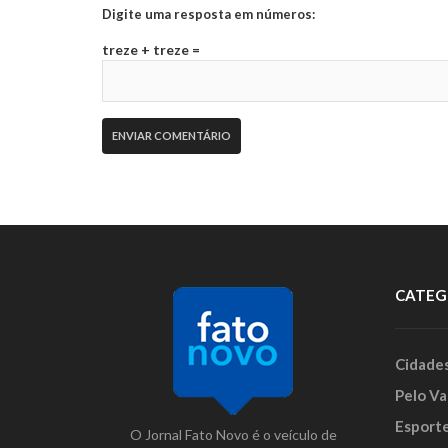
Digite uma resposta em números:
treze + treze =
CATEG
Cidade
Pelo Va
Esport
O Jornal Fato Novo é o veículo de