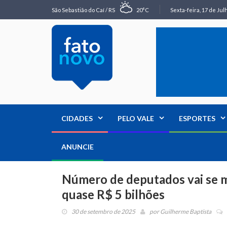
São Sebastião do Caí / RS
20°C
Sexta-feira, 17 de Jul
CIDADES
PELO VALE
ESPORTES
ANUNCIE
Número de deputados vai se m
quase R$ 5 bilhões
30 de setembro de 2025
por
Guilherme Baptista