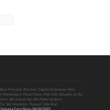
Bom Princípio
,
Brochier
,
Capela de Santana
,
Feliz
,
á
,
Montenegro
,
Pareci Novo
,
Pelo Vale
,
Salvador do Sul
,
êncio
,
São José do Sul
,
São Pedro da Serra
,
Caí
,
São Vendelino
,
Tupandi
,
Vale Real
a Semana Fato Novo 06/02/2023