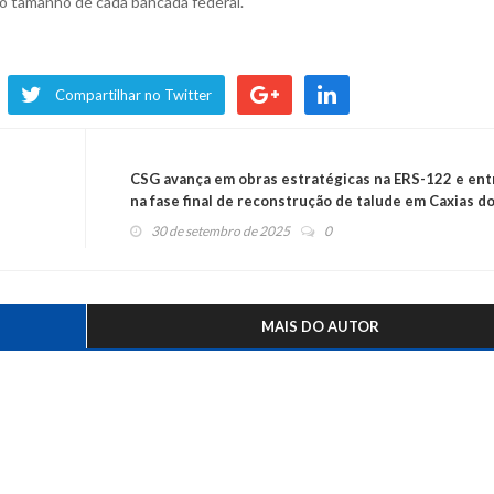
lo tamanho de cada bancada federal.
Compartilhar no Twitter
CSG avança em obras estratégicas na ERS-122 e ent
na fase final de reconstrução de talude em Caxias d
Sul
30 de setembro de 2025
0
MAIS DO AUTOR