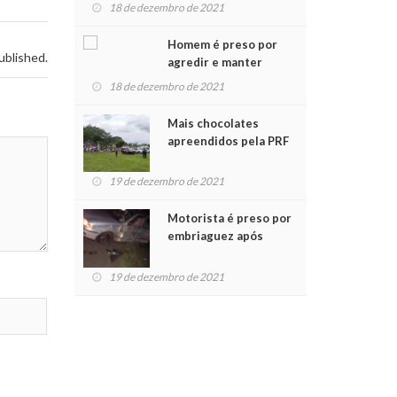
para crianças na
18 de dezembro de 2021
Chegada do Papai Noel
Homem é preso por
ublished.
agredir e manter
mulher em cárcere
18 de dezembro de 2021
privado
Mais chocolates
apreendidos pela PRF
são entregues a
crianças no Natal
19 de dezembro de 2021
Solidário
Motorista é preso por
embriaguez após
acidente com dois
feridos
19 de dezembro de 2021