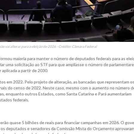
o vai alterar para a eleição de 2026 - Crédito: Câmara Federal
 formou maioria para manter o número de deputados federais para as ele
ar uma solicitação ao STF para que ampliasse o número de parlamentare
aplicada a partir de 2030.
os em 2022. Pelo projeto de alteração, as bancadas que representam o
ionais do censo de 2022. Neste caso, mesmo com o aumento no número d
ras, enquanto outros Estados, como Santa Catarina e Pará aumentariam
tados federais.
Serão quase 5 bilhões de reais para financiar campanhas em 2026. O gov
mas os deputados e senadores da Comissão Mista do Orçamento aprovara