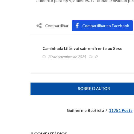
aumento para R$ 4,9 bilhões. O fundão é dividido pe
Compartilhar
Compartilhar no Facebook
Caminhada Lilás vai sair em frente ao Sesc
30 de setembro de 2025
0
SOBRE O AUTOR
Guilherme Baptista
11751 Posts