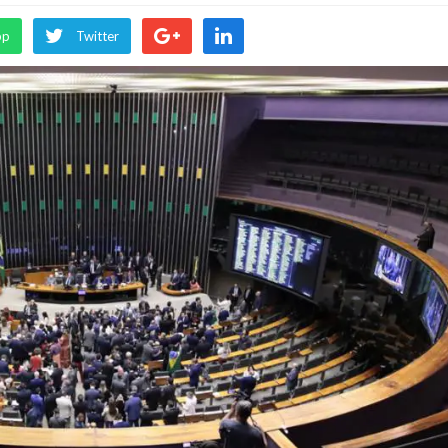
pp
Twitter