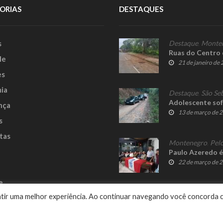
ORIAS
DESTAQUES
s
Destaque
,
Monte
Ruas do Centro 
le
21 de janeiro de
es
ia
Destaque
,
São Se
Adolescente sof
nça
13 de março de 
s
tas
Montenegro
,
Pelo
Paulo Azeredo é
22 de março de 
e
rantir uma melhor experiência. Ao continuar navegando você concorda 