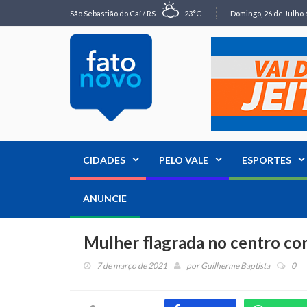
São Sebastião do Caí / RS
23°C
Domingo, 26 de Julho 
CIDADES
PELO VALE
ESPORTES
ANUNCIE
Mulher flagrada no centro co
7 de março de 2021
por
Guilherme Baptista
0