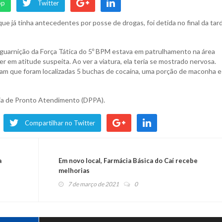
pp
Twitter
ue já tinha antecedentes por posse de drogas, foi detida no final da tar
a guarnição da Força Tática do 5º BPM estava em patrulhamento na área
r em atitude suspeita. Ao ver a viatura, ela teria se mostrado nervosa.
am que foram localizadas 5 buchas de cocaína, uma porção de maconha e
cia de Pronto Atendimento (DPPA).
Compartilhar no Twitter
a
Em novo local, Farmácia Básica do Caí recebe
melhorias
7 de março de 2021
0