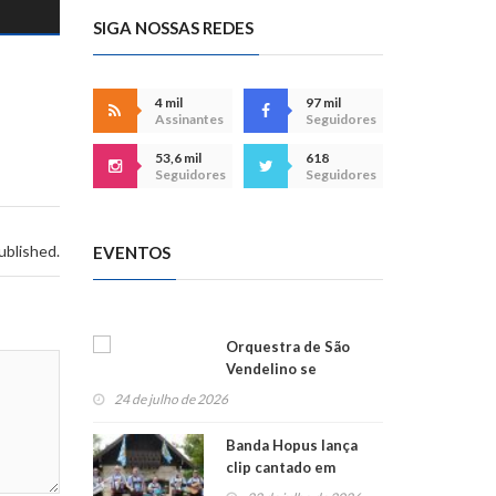
SIGA NOSSAS REDES
4 mil
97 mil
Assinantes
Seguidores
53,6 mil
618
Seguidores
Seguidores
ublished.
EVENTOS
Orquestra de São
Vendelino se
apresenta na
24 de julho de 2026
Alemanha
Banda Hopus lança
clip cantado em
alemão e inglês