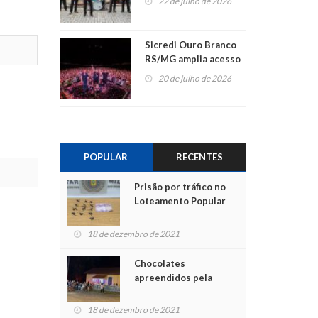
22 de julho de 2026
Sicredi Ouro Branco
RS/MG amplia acesso
ao show dos 45 anos
20 de julho de 2026
para mais associados
POPULAR
RECENTES
Prisão por tráfico no
Loteamento Popular
18 de dezembro de 2021
Chocolates
apreendidos pela
Polícia são entregues
para crianças na
18 de dezembro de 2021