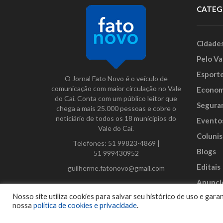
CATEG
Cidade
Pelo Va
Esport
O Jornal Fato Novo é o veículo de
comunicação com maior circulação no Vale
Econom
do Caí. Conta com um público leitor que
Segura
chega a mais 25.000 pessoas e cobre o
noticiário de todos os 18 municípios do
Evento
Vale do Caí.
Colunis
Telefones:
51 99823-4869
|
Blogs
51 999430952
Editais
guilherme.fatonovo@gmail.com
Anunci
Facebook
Instagram
Twitter
Nosso site utiliza cookies para salvar seu histórico de uso e ga
nossa
política de cookies e privacidade
.