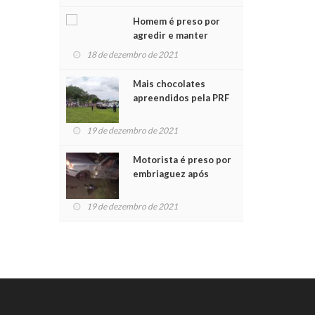
Chegada do Papai Noel
Homem é preso por
agredir e manter
mulher em cárcere
18 de dezembro de 2021
privado
Mais chocolates
apreendidos pela PRF
são entregues a
crianças no Natal
19 de dezembro de 2021
Solidário
Motorista é preso por
embriaguez após
acidente com dois
feridos
19 de dezembro de 2021