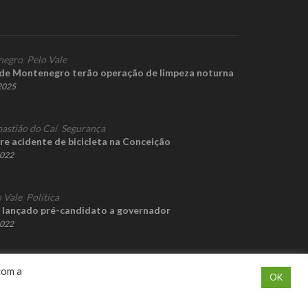
negro
,
Pelo Vale
de Montenegro terão operação de limpeza noturna
 2025
bastião do Caí
,
Segurança
re acidente de bicicleta na Conceição
2022
 Vale
,
Política
 lançado pré-candidato a governador
2022
com a
OK