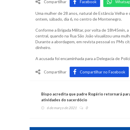
Compartilhar
Facebook
Whatsa
Uma mulher de 28 anos, natural de Estância Velha e q
ontem, sábado, dia 6, no centro de Montenegro.
Conforme a Brigada Militar, por volta de 18h45min, 
central, quando na Rua São João visualizou uma mulhe
Durante a abordagem, em revista pessoal os PMs cit
dinheiro.
A acusada foi encaminhada para a Delegacia de Polí
Compartilhar
Compartilhar no Facebook
Bispo acredita que padre Rogério retornará par
atividades do sacerdócio
6 de março de 2021
0