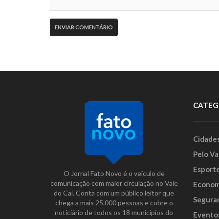
CATEG
Cidade
Pelo Va
Esport
O Jornal Fato Novo é o veículo de
comunicação com maior circulação no Vale
Econom
do Caí. Conta com um público leitor que
Segura
chega a mais 25.000 pessoas e cobre o
noticiário de todos os 18 municípios do
Evento