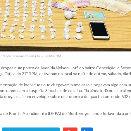
onteceu na noite de sábado - Crédito: BM
 drogas num ponto da Avenida Nelson Hoff, do bairro Conceição, o Setor
ça Tática do 27º BPM, estiveram no local na noite de ontem, sábado, dia 4
ovimentação de indivíduos que chegavam numa casa e pegavam algo com 
ntraram com a suspeita 3 buchas de cocaína. Ela ainda indicou o local e
da droga, mais um envelope sobre um roupeiro do quarto contendo 632 r
cia de Pronto Atendimento (DPPA) de Montenegro, onde foi lavrada a pri