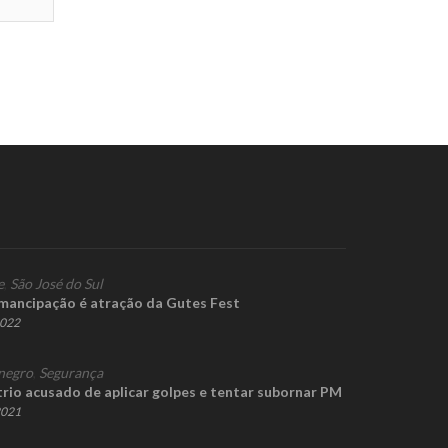
e
,
São José do Sul
mancipação é atração da Gutes Fest
2022
negro
,
Segurança
trio acusado de aplicar golpes e tentar subornar PM
2021