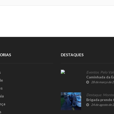
ORIAS
DESTAQUES
s
Eventos
,
Pelo Val
Caminhada da E
le
28 de março de 
es
Destaque
,
Monte
ia
Brigada prende 
nça
24 de agosto de 
s