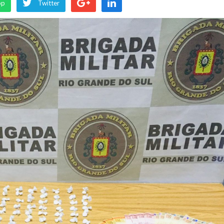
pp
Twitter