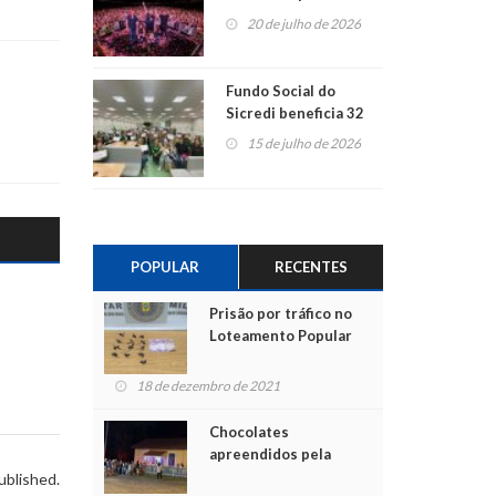
ao show dos 45 anos
20 de julho de 2026
para mais associados
Fundo Social do
Sicredi beneficia 32
projetos em
15 de julho de 2026
Montenegro
POPULAR
RECENTES
Prisão por tráfico no
Loteamento Popular
18 de dezembro de 2021
Chocolates
apreendidos pela
Polícia são entregues
ublished.