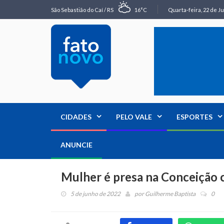
São Sebastião do Caí / RS
16°C
Quarta-feira, 22 de Ju
CIDADES
PELO VALE
ESPORTES
ANUNCIE
Mulher é presa na Conceição 
5 de junho de 2022
por
Guilherme Baptista
0