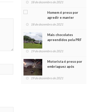
para crianças na
18 de dezembro de 2021
Chegada do Papai Noel
Homem é preso por
agredir e manter
mulher em cárcere
18 de dezembro de 2021
privado
Mais chocolates
apreendidos pela PRF
são entregues a
crianças no Natal
19 de dezembro de 2021
Solidário
Motorista é preso por
embriaguez após
acidente com dois
feridos
19 de dezembro de 2021