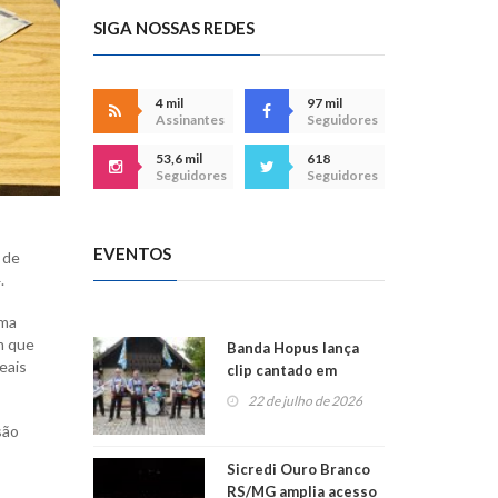
SIGA NOSSAS REDES
4 mil
97 mil
Assinantes
Seguidores
53,6 mil
618
Seguidores
Seguidores
EVENTOS
 de
.
uma
m que
Banda Hopus lança
eais
clip cantado em
alemão e inglês
22 de julho de 2026
são
Sicredi Ouro Branco
RS/MG amplia acesso