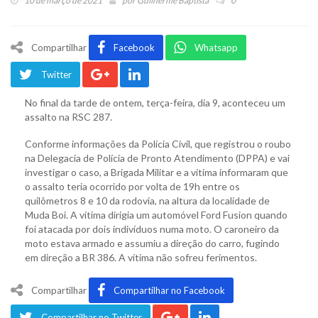
10 de março de 2021
por
Guilherme Baptista
0
Compartilhar
Facebook
Whatsapp
Twitter
No final da tarde de ontem, terça-feira, dia 9, aconteceu um
assalto na RSC 287.
Conforme informações da Polícia Civil, que registrou o roubo
na Delegacia de Polícia de Pronto Atendimento (DPPA) e vai
investigar o caso, a Brigada Militar e a vítima informaram que
o assalto teria ocorrido por volta de 19h entre os
quilômetros 8 e 10 da rodovia, na altura da localidade de
Muda Boi. A vítima dirigia um automóvel Ford Fusion quando
foi atacada por dois indivíduos numa moto. O caroneiro da
moto estava armado e assumiu a direção do carro, fugindo
em direção a BR 386. A vítima não sofreu ferimentos.
Compartilhar
Compartilhar no Facebook
Compartilhar no Twitter