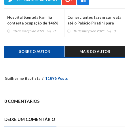
Hospital Sagrada Família
Comerciantes fazem carreata
contesta ocupação de 146%
até o Palácio Piratini para
em leitos covid e informa
pedir a reabertura do
10 de março de 2021
0
10 de março de 2021
0
taxa de 95%
comércio
SOBRE O AUTOR
MAIS DO AUTOR
Guilherme Baptista
11896 Posts
0 COMENTÁRIOS
DEIXE UM COMENTÁRIO