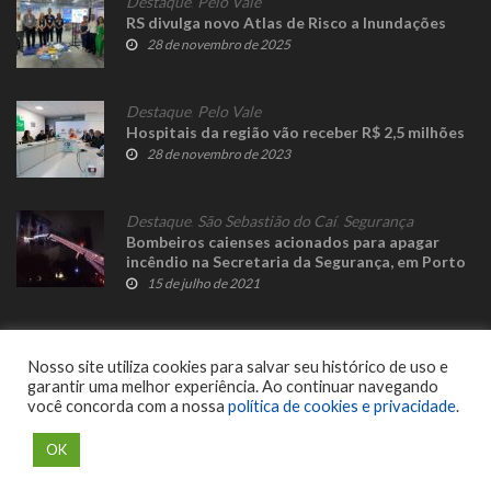
Destaque
,
Pelo Vale
RS divulga novo Atlas de Risco a Inundações
28 de novembro de 2025
Destaque
,
Pelo Vale
Hospitais da região vão receber R$ 2,5 milhões
28 de novembro de 2023
Destaque
,
São Sebastião do Caí
,
Segurança
Bombeiros caienses acionados para apagar
incêndio na Secretaria da Segurança, em Porto
Alegre
15 de julho de 2021
Nosso site utiliza cookies para salvar seu histórico de uso e
garantir uma melhor experiência. Ao continuar navegando
você concorda com a nossa
política de cookies e privacidade
.
© 2023 Fato Novo - Todos os direitos reservados. Desenvolvido por
Delalibera
.
OK