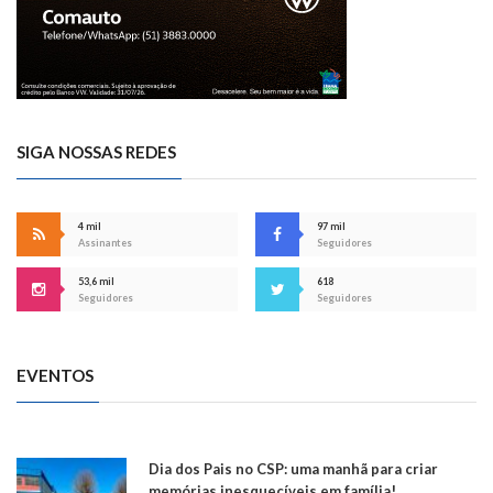
SIGA NOSSAS REDES
4 mil
97 mil
Assinantes
Seguidores
53,6 mil
618
Seguidores
Seguidores
EVENTOS
Dia dos Pais no CSP: uma manhã para criar
memórias inesquecíveis em família!