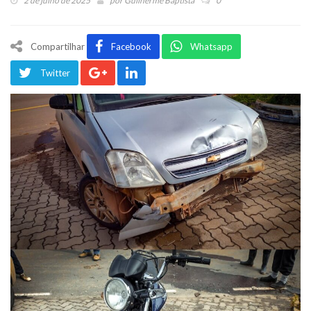
2 de julho de 2025
por
Guilherme Baptista
0
Compartilhar
Facebook
Whatsapp
Twitter