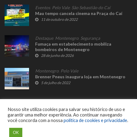
Eventos
,
Pelo Vale
,
São Sebastião do Caí
Mau tempo cancela cinema na Praça do Caí
11 de outubro de 2022
Destaque
,
Montenegro
,
Segurança
Fumaça em estabelecimento mobiliza
bombeiros de Montenegro
28 de junho de 2026
Montenegro
,
Pelo Vale
Brenner Pneus inaugura loja em Montenegro
5 de julho de 2022
Nosso site utiliza cookies para salvar seu histórico de uso e
garantir uma melhor experiência. Ao continuar navegando
você concorda com a nossa
política de cookies e privacidade
.
© 2023 Fato Novo - Todos os direitos reservados. Desenvolvido por
Delalibera
.
OK