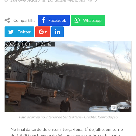
2 de julho de 2025
por
Guilherme Baptista
0
Compartilhar
Facebook
Whatsapp
Twitter
Fato ocorreu no interior de Santa Maria - Crédito: Reprodução
No final da tarde de ontem, terça-feira, 1º de julho, em torno
de 17h30, um homem de 54 anos morreu após ser baleado