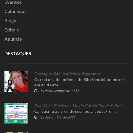
Eventos
Colunistas
Blogs
Editais
Anuncie
DESTAQUES
Destaque
,
São Vendelino
,
Segurança
Corretora de imóveis de São Vendelino morre
em acidente
14 de novembro de 2022
Pelo Vale
,
São Sebastião do Caí
,
Utilidade Pública
Caí vacina as três doses nesta sexta-feira
22 de outubro de 2021