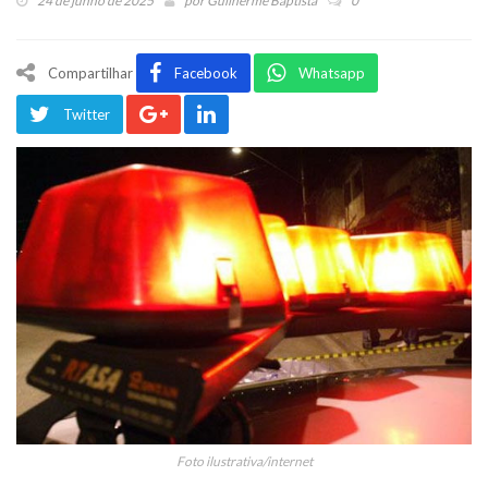
24 de junho de 2025
por
Guilherme Baptista
0
Compartilhar
Facebook
Whatsapp
Twitter
Foto ilustrativa/internet