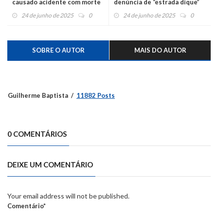
causado acidente com morte
denúncia de “estrada dique”
de caroneira
que poderia aumentar
24 de junho de 2025
0
24 de junho de 2025
0
enchentes
SOBRE O AUTOR
MAIS DO AUTOR
Guilherme Baptista
11882 Posts
0 COMENTÁRIOS
DEIXE UM COMENTÁRIO
Your email address will not be published.
Comentário*