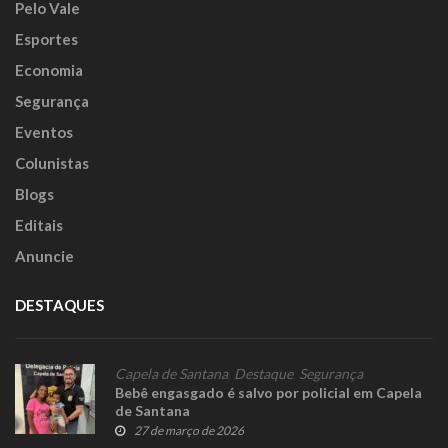
Pelo Vale
Esportes
Economia
Segurança
Eventos
Colunistas
Blogs
Editais
Anuncie
DESTAQUES
Capela de Santana
,
Destaque
,
Segurança
Bebê engasgado é salvo por policial em Capela
de Santana
27 de março de 2026