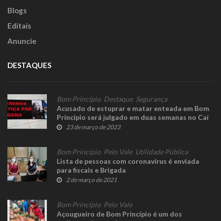
Blogs
Editais
Anuncie
DESTAQUES
Bom Princípio
,
Destaque
,
Segurança
Acusado de estuprar e matar enteada em Bom
Princípio será julgado em duas semanas no Caí
23 de março de 2023
Bom Princípio
,
Pelo Vale
,
Utilidade Pública
Lista de pessoas com coronavírus é enviada
para fiscais e Brigada
2 de março de 2021
Bom Princípio
,
Pelo Vale
Açougueiro de Bom Princípio é um dos