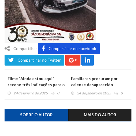
Compartilhar
Compartilhar no Facebook
Compartilhar no Twitter
Filme "Ainda estou aqui"
Familiares procuram por
recebe três indicações para o
caiense desaparecido
Oscar
24 de janeiro de 2025
0
24 de janeiro de 2025
0
SOBRE O AUTOR
MAIS DO AUTOR