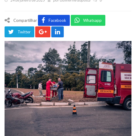
24 de janeiro de 2025
por
Guilherme Baptista
0
Compartilhar
Facebook
Whatsapp
Twitter