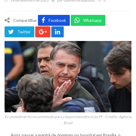
14 de setembro de 2025
por
Guilherme Baptista
0
Compartilhar
Facebook
Whatsapp
Twitter
Ex-presidente foi encaminhado para a Superintendência da PF - Crédito: Agência
Brasil
Após passar a manhã de domingo no hospital em Brasília, o