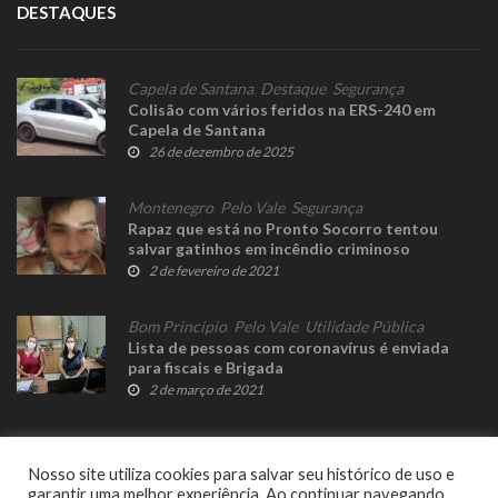
DESTAQUES
Capela de Santana
,
Destaque
,
Segurança
Colisão com vários feridos na ERS-240 em
Capela de Santana
26 de dezembro de 2025
Montenegro
,
Pelo Vale
,
Segurança
Rapaz que está no Pronto Socorro tentou
salvar gatinhos em incêndio criminoso
2 de fevereiro de 2021
Bom Princípio
,
Pelo Vale
,
Utilidade Pública
Lista de pessoas com coronavírus é enviada
para fiscais e Brigada
2 de março de 2021
Nosso site utiliza cookies para salvar seu histórico de uso e
garantir uma melhor experiência. Ao continuar navegando