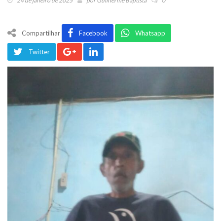
24 de janeiro de 2025
por
Guilherme Baptista
0
Compartilhar
Facebook
Whatsapp
Twitter