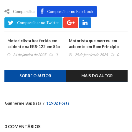
Compartilhar
Compartilhar no Facebook
Compartilhar no Twitter
Motociclista fica ferido em
Motorista que morreu em
acidente na ERS-122 em São
acidente em Bom Princípio
Sebastião do Caí
será sepultado em Caxias do
24 de janeiro de 2025
0
25 de janeiro de 2025
0
Sul
SOBRE O AUTOR
MAIS DO AUTOR
Guilherme Baptista
11902 Posts
0 COMENTÁRIOS