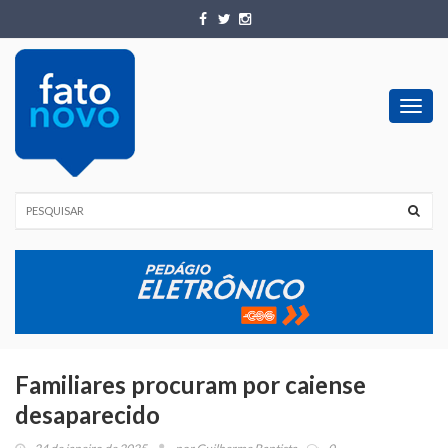
Toggl
navig
Familiares procuram por caiense
desaparecido