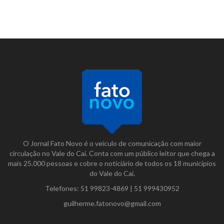
O Jornal Fato Novo é o veículo de comunicação com maior
circulação no Vale do Caí. Conta com um público leitor que chega a
mais 25.000 pessoas e cobre o noticiário de todos os 18 municípios
do Vale do Caí.
Telefones:
51 99823-4869
|
51 999430952
guilherme.fatonovo@gmail.com