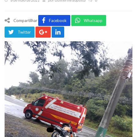
6 de maio de 2021
por
Guilherme Baptista
0
Compartilhar
Facebook
Whatsapp
Twitter