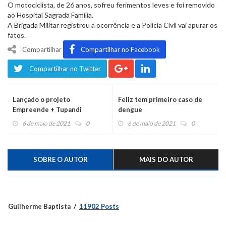
O motociclista, de 26 anos, sofreu ferimentos leves e foi removido
ao Hospital Sagrada Família.
A Brigada Militar registrou a ocorrência e a Polícia Civil vai apurar os
fatos.
Compartilhar
Compartilhar no Facebook
Compartilhar no Twitter
Lançado o projeto
Feliz tem primeiro caso de
Empreende + Tupandi
dengue
6 de maio de 2021
0
6 de maio de 2021
0
SOBRE O AUTOR
MAIS DO AUTOR
Guilherme Baptista
11902 Posts