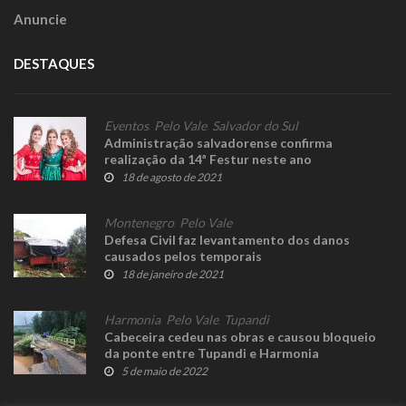
Anuncie
DESTAQUES
Eventos
,
Pelo Vale
,
Salvador do Sul
Administração salvadorense confirma
realização da 14ª Festur neste ano
18 de agosto de 2021
Montenegro
,
Pelo Vale
Defesa Civil faz levantamento dos danos
causados pelos temporais
18 de janeiro de 2021
Harmonia
,
Pelo Vale
,
Tupandi
Cabeceira cedeu nas obras e causou bloqueio
da ponte entre Tupandi e Harmonia
5 de maio de 2022