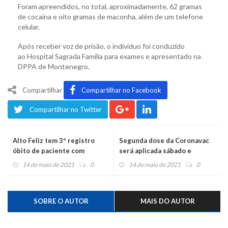
Foram apreendidos, no total, aproximadamente, 62 gramas
de cocaína e oito gramas de maconha, além de um telefone
celular.
Após receber voz de prisão, o indivíduo foi conduzido
ao Hospital Sagrada Família para exames e apresentado na
DPPA de Montenegro.
Compartilhar
Compartilhar no Facebook
Compartilhar no Twitter
Alto Feliz tem 3º registro
Segunda dose da Coronavac
óbito de paciente com
será aplicada sábado e
coronavírus
domingo em Montenegro
14 de maio de 2021
0
14 de maio de 2021
0
SOBRE O AUTOR
MAIS DO AUTOR