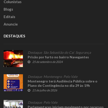
Colunistas
Blogs
Editais
Anuncie
DESTAQUES
Destaque
,
São Sebastião do Caí
,
Segurança
Prisão por furto no bairro Navegantes
25 de setembro de 2024
Destaque
,
Montenegro
,
Pelo Vale
Montenegro terá Audiência Pública sobre o
Plano de Contingência no dia 29 às 19h
21 de julho de 2026
Destaque
,
Pelo Vale
Parlamentares iniciam movimento por recursos