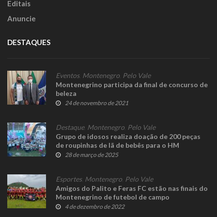
Editais
Anuncie
DESTAQUES
Eventos
,
Montenegro
,
Pelo Vale
Montenegrino participa da final de concurso de
beleza
24 de novembro de 2021
Destaque
,
Montenegro
,
Pelo Vale
Grupo de idosos realiza doação de 200 peças
de roupinhas de lã de bebês para o HM
28 de março de 2025
Esportes
,
Montenegro
,
Pelo Vale
Amigos do Palito e Feras FC estão nas finais do
Montenegrino de futebol de campo
4 de dezembro de 2022