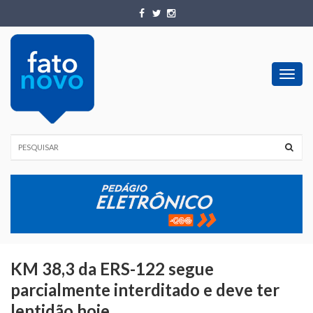
Toggl
navig
KM 38,3 da ERS-122 segue
parcialmente interditado e deve ter
lentidão hoje