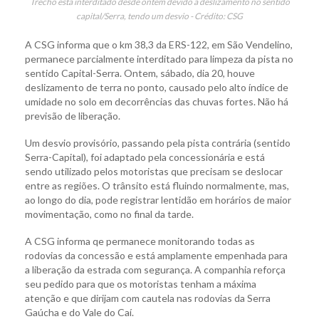
Trecho está interditado desde ontem devido a deslizamento no sentido
capital/Serra, tendo um desvio - Crédito: CSG
A CSG informa que o km 38,3 da ERS-122, em São Vendelino,
permanece parcialmente interditado para limpeza da pista no
sentido Capital-Serra. Ontem, sábado, dia 20, houve
deslizamento de terra no ponto, causado pelo alto índice de
umidade no solo em decorrências das chuvas fortes. Não há
previsão de liberação.
Um desvio provisório, passando pela pista contrária (sentido
Serra-Capital), foi adaptado pela concessionária e está
sendo utilizado pelos motoristas que precisam se deslocar
entre as regiões. O trânsito está fluindo normalmente, mas,
ao longo do dia, pode registrar lentidão em horários de maior
movimentação, como no final da tarde.
A CSG informa qe permanece monitorando todas as
rodovias da concessão e está amplamente empenhada para
a liberação da estrada com segurança. A companhia reforça
seu pedido para que os motoristas tenham a máxima
atenção e que dirijam com cautela nas rodovias da Serra
Gaúcha e do Vale do Caí.