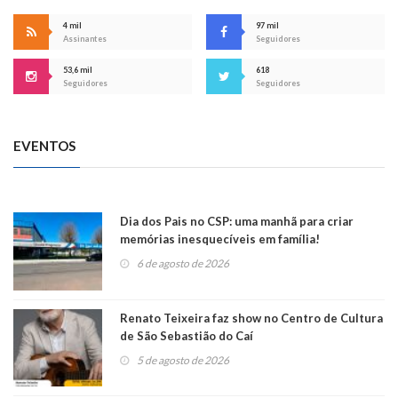
4 mil
97 mil
Assinantes
Seguidores
53,6 mil
618
Seguidores
Seguidores
EVENTOS
Dia dos Pais no CSP: uma manhã para criar
memórias inesquecíveis em família!
6 de agosto de 2026
Renato Teixeira faz show no Centro de Cultura
de São Sebastião do Caí
5 de agosto de 2026