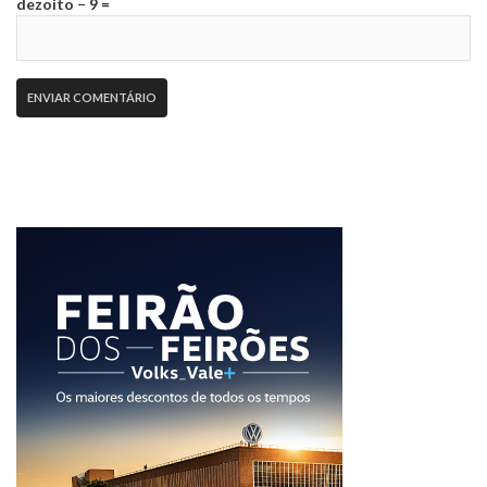
dezoito − 9 =