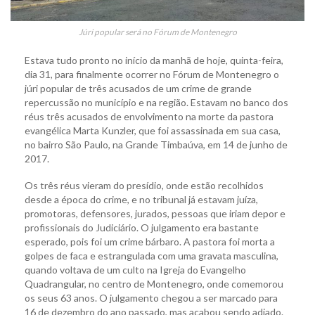
Júri popular será no Fórum de Montenegro
Estava tudo pronto no início da manhã de hoje, quinta-feira,
dia 31, para finalmente ocorrer no Fórum de Montenegro o
júri popular de três acusados de um crime de grande
repercussão no município e na região. Estavam no banco dos
réus três acusados de envolvimento na morte da pastora
evangélica Marta Kunzler, que foi assassinada em sua casa,
no bairro São Paulo, na Grande Timbaúva, em 14 de junho de
2017.
Os três réus vieram do presídio, onde estão recolhidos
desde a época do crime, e no tribunal já estavam juíza,
promotoras, defensores, jurados, pessoas que iriam depor e
profissionais do Judiciário. O julgamento era bastante
esperado, pois foi um crime bárbaro. A pastora foi morta a
golpes de faca e estrangulada com uma gravata masculina,
quando voltava de um culto na Igreja do Evangelho
Quadrangular, no centro de Montenegro, onde comemorou
os seus 63 anos. O julgamento chegou a ser marcado para
16 de dezembro do ano passado, mas acabou sendo adiado.