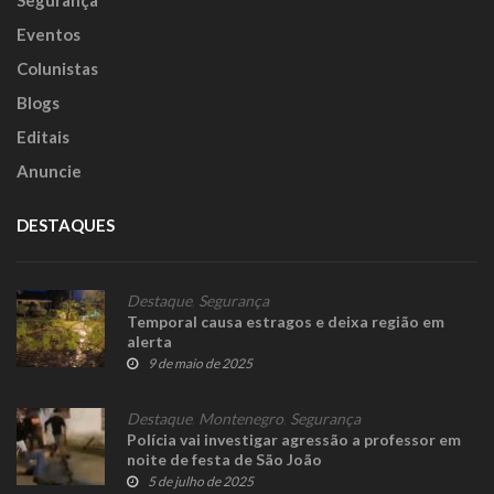
Segurança
Eventos
Colunistas
Blogs
Editais
Anuncie
DESTAQUES
Destaque
,
Segurança
Temporal causa estragos e deixa região em
alerta
9 de maio de 2025
Destaque
,
Montenegro
,
Segurança
Polícia vai investigar agressão a professor em
noite de festa de São João
5 de julho de 2025