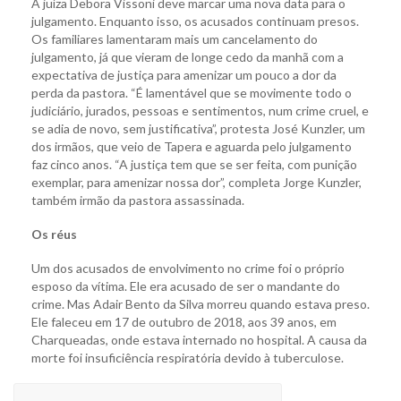
A juíza Debora Vissoni deve marcar uma nova data para o
julgamento. Enquanto isso, os acusados continuam presos.
Os familiares lamentaram mais um cancelamento do
julgamento, já que vieram de longe cedo da manhã com a
expectativa de justiça para amenizar um pouco a dor da
perda da pastora. “É lamentável que se movimente todo o
judiciário, jurados, pessoas e sentimentos, num crime cruel, e
se adia de novo, sem justificativa”, protesta José Kunzler, um
dos irmãos, que veio de Tapera e aguarda pelo julgamento
faz cinco anos. “A justiça tem que se ser feita, com punição
exemplar, para amenizar nossa dor”, completa Jorge Kunzler,
também irmão da pastora assassinada.
Os réus
Um dos acusados de envolvimento no crime foi o próprio
esposo da vítima. Ele era acusado de ser o mandante do
crime. Mas Adair Bento da Silva morreu quando estava preso.
Ele faleceu em 17 de outubro de 2018, aos 39 anos, em
Charqueadas, onde estava internado no hospital. A causa da
morte foi insuficiência respiratória devido à tuberculose.