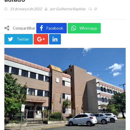
31 de março de 2022
por
Guilherme Baptista
0
Compartilhar
Facebook
Whatsapp
Twitter