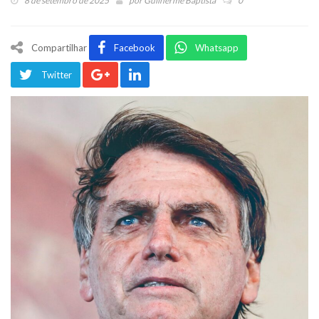
8 de setembro de 2025
por
Guilherme Baptista
0
Compartilhar
Facebook
Whatsapp
Twitter