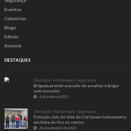
Segurança
Eventos
Colunistas
Blogs
Editais
Anuncie
DESTAQUES
Destaque
,
Montenegro
,
Segurança
Brigada prende acusado de assaltar e brigar
com morador
8 de junho de 2021
Destaque
,
Montenegro
,
Segurança
Policiais civis do Vale do Caí fazem treinamento
em linha de tiro no centro
26 de setembro de 2024