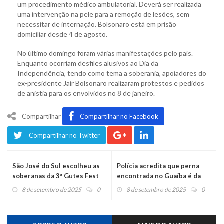
um procedimento médico ambulatorial. Deverá ser realizada
uma intervenção na pele para a remoção de lesões, sem
necessitar de internação. Bolsonaro está em prisão
domiciliar desde 4 de agosto.
No último domingo foram várias manifestações pelo país.
Enquanto ocorriam desfiles alusivos ao Dia da
Independência, tendo como tema a soberania, apoiadores do
ex-presidente Jair Bolsonaro realizaram protestos e pedidos
de anistia para os envolvidos no 8 de janeiro.
Compartilhar
Compartilhar no Facebook
Compartilhar no Twitter
São José do Sul escolheu as
Polícia acredita que perna
soberanas da 3ª Gutes Fest
encontrada no Guaíba é da
mulher do "crime da mala"
8 de setembro de 2025
0
8 de setembro de 2025
0