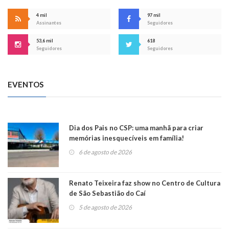
4 mil
97 mil
Assinantes
Seguidores
53,6 mil
618
Seguidores
Seguidores
EVENTOS
Dia dos Pais no CSP: uma manhã para criar
memórias inesquecíveis em família!
6 de agosto de 2026
Renato Teixeira faz show no Centro de Cultura
de São Sebastião do Caí
5 de agosto de 2026