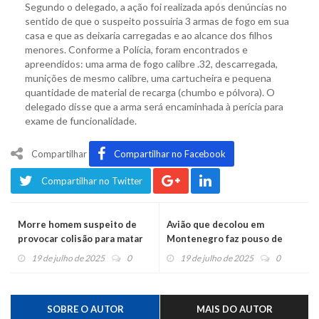
Segundo o delegado, a ação foi realizada após denúncias no
sentido de que o suspeito possuiria 3 armas de fogo em sua
casa e que as deixaria carregadas e ao alcance dos filhos
menores. Conforme a Polícia, foram encontrados e
apreendidos: uma arma de fogo calibre .32, descarregada,
munições de mesmo calibre, uma cartucheira e pequena
quantidade de material de recarga (chumbo e pólvora). O
delegado disse que a arma será encaminhada à perícia para
exame de funcionalidade.
Compartilhar
Compartilhar no Facebook
Compartilhar no Twitter
Morre homem suspeito de
Avião que decolou em
provocar colisão para matar
Montenegro faz pouso de
ex-companheira
emergência em Triunfo
19 de julho de 2025
0
19 de julho de 2025
0
SOBRE O AUTOR
MAIS DO AUTOR