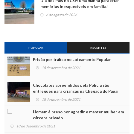
Dia dos Pais no CSP: uma manhã para criar
memórias inesquecíveis em família!
6 de agosto de 2026
POPULAR
RECENTES
Prisão por tráfico no Loteamento Popular
18 de dezembro de 2021
Chocolates apreendidos pela Polícia são
entregues para crianças na Chegada do Papai
Noel
18 de dezembro de 2021
Homem é preso por agredir e manter mulher em
cárcere privado
18 de dezembro de 2021