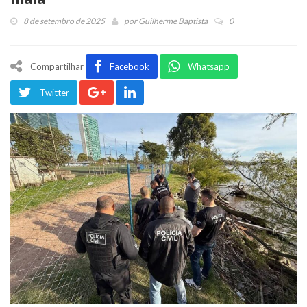
8 de setembro de 2025
por
Guilherme Baptista
0
Compartilhar
Facebook
Whatsapp
Twitter