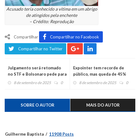
Acusado teria conhecido a vítima em um abrigo
de atingidos pela enchente
– Crédito: Reprodução
Compartilhar
Compartilhar no Facebook
Compartilhar no Twitter
Julgamento será retomado
Expointer tem recorde de
no STF e Bolsonaro pede para
público, mas queda de 45%
ir ao hospital
nos negócios
8 de setembro de 2025
0
8 de setembro de 2025
0
SOBRE O AUTOR
MAIS DO AUTOR
Guilherme Baptista
11908 Posts