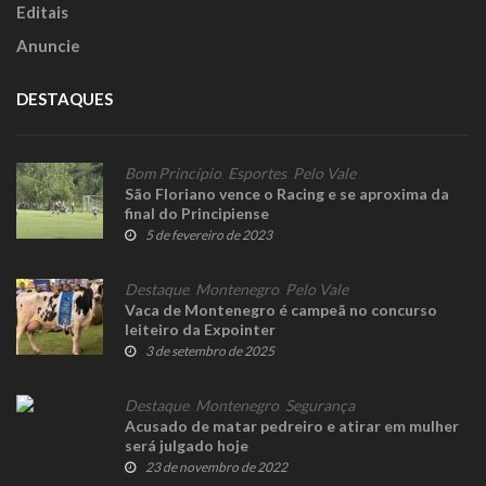
Editais
Anuncie
DESTAQUES
Bom Princípio
,
Esportes
,
Pelo Vale
São Floriano vence o Racing e se aproxima da
final do Principiense
5 de fevereiro de 2023
Destaque
,
Montenegro
,
Pelo Vale
Vaca de Montenegro é campeã no concurso
leiteiro da Expointer
3 de setembro de 2025
Destaque
,
Montenegro
,
Segurança
Acusado de matar pedreiro e atirar em mulher
será julgado hoje
23 de novembro de 2022