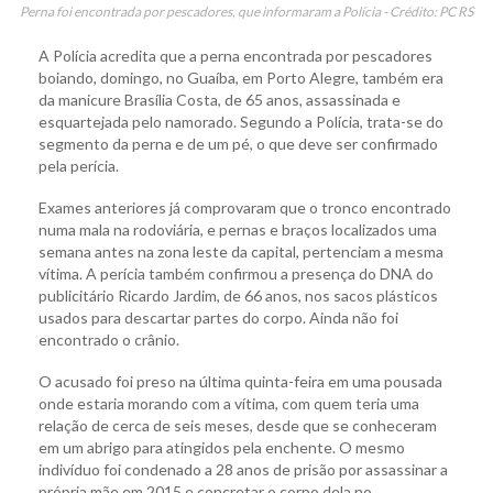
Perna foi encontrada por pescadores, que informaram a Polícia - Crédito: PC RS
A Polícia acredita que a perna encontrada por pescadores
boiando, domingo, no Guaíba, em Porto Alegre, também era
da manicure Brasília Costa, de 65 anos, assassinada e
esquartejada pelo namorado. Segundo a Polícia, trata-se do
segmento da perna e de um pé, o que deve ser confirmado
pela perícia.
Exames anteriores já comprovaram que o tronco encontrado
numa mala na rodoviária, e pernas e braços localizados uma
semana antes na zona leste da capital, pertenciam a mesma
vítima. A perícia também confirmou a presença do DNA do
publicitário Ricardo Jardim, de 66 anos, nos sacos plásticos
usados para descartar partes do corpo. Ainda não foi
encontrado o crânio.
O acusado foi preso na última quinta-feira em uma pousada
onde estaria morando com a vítima, com quem teria uma
relação de cerca de seis meses, desde que se conheceram
em um abrigo para atingidos pela enchente. O mesmo
indivíduo foi condenado a 28 anos de prisão por assassinar a
própria mãe em 2015 e concretar o corpo dela no