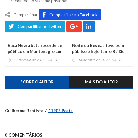
recolhido ao sistema prisional.
Compartilhar
Compartilhar no Facebook
Compartilhar no Twitter
Raça Negra bate recorde de
Noite do Reggae teve bom
público em Montenegro com
público e hoje tem o Bailão
mais de 30 mil pessoas no
dos 150 anos
13 de maio de 2023
0
14 de maio de 2023
0
Centenário
SOBRE O AUTOR
MAIS DO AUTOR
Guilherme Baptista
11902 Posts
0 COMENTÁRIOS