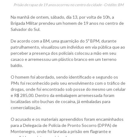
Prisão de rapaz de 19 anos ocorreu no centro da cidade - Crédito: BM
Na manhã de ontem, sábado, dia 13, por volta de 10h, a
Brigada Militar prendeu um homem de 19 anos no centro de
Salvador do Sul.
De acordo com a BM, uma guarnição do 5º BPM, durante
patrulhamento, visualizou um indivíduo em via pública que ao
perceber a presença dos policiais colocou a mão em seu
casaco e arremessou um plástico branco em um terreno
baldio.
O homem foi abordado, sendo identificado e segundo os
PMs foi reconhecido pelo seu envolvimento com o tráfico de
drogas, onde foi encontrado sob posse do mesmo um celular
e R$ 285,00. Dentro da embalagem arremessada foram
localizadas oito buchas de cocaína, já embaladas para
comercialização.
O acusado e os materiais apreendidos foram encaminhados
para a Delegacia de Polícia de Pronto Socorro (DPPA) de
Montenegro, onde foi lavrada a prisão em flagrante e