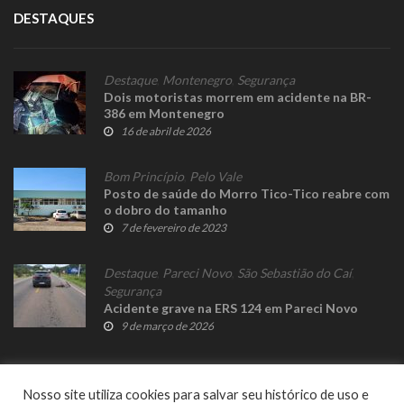
DESTAQUES
Destaque
,
Montenegro
,
Segurança
Dois motoristas morrem em acidente na BR-
386 em Montenegro
16 de abril de 2026
Bom Princípio
,
Pelo Vale
Posto de saúde do Morro Tico-Tico reabre com
o dobro do tamanho
7 de fevereiro de 2023
Destaque
,
Pareci Novo
,
São Sebastião do Caí
,
Segurança
Acidente grave na ERS 124 em Pareci Novo
9 de março de 2026
Nosso site utiliza cookies para salvar seu histórico de uso e