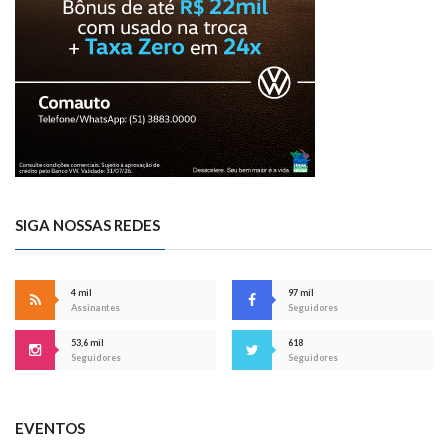
SIGA NOSSAS REDES
4 mil
97 mil
Assinantes
Seguidores
53,6 mil
618
Seguidores
Seguidores
EVENTOS