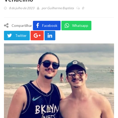
8 de julho de 2023
por
Guilherme Baptista
0
Compartilhar
Facebook
Whatsapp
Twitter