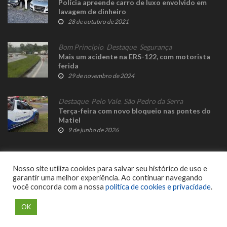
Polícia apreende carro de luxo envolvido em
lavagem de dinheiro
28 de outubro de 2021
Bom Princípio
,
Destaque
,
Segurança
Mais um acidente na ERS-122, com motorista
ferida
29 de novembro de 2024
Destaque
,
Pelo Vale
,
São Pedro da Serra
Terça-feira com novo bloqueio nas pontes do
Matiel
9 de junho de 2026
Nosso site utiliza cookies para salvar seu histórico de uso e
garantir uma melhor experiência. Ao continuar navegando
você concorda com a nossa
política de cookies e privacidade
.
© 2023 Fato Novo - Todos os direitos reservados. Desenvolvido por
Delalibera
.
OK