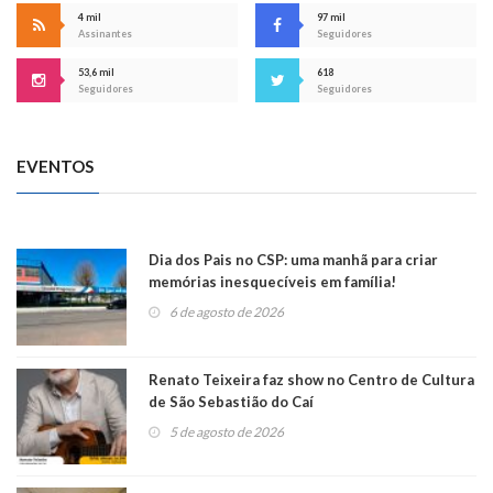
4 mil
97 mil
Assinantes
Seguidores
53,6 mil
618
Seguidores
Seguidores
EVENTOS
Dia dos Pais no CSP: uma manhã para criar
memórias inesquecíveis em família!
6 de agosto de 2026
Renato Teixeira faz show no Centro de Cultura
de São Sebastião do Caí
5 de agosto de 2026