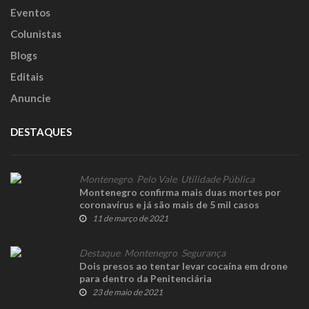
Eventos
Colunistas
Blogs
Editais
Anuncie
DESTAQUES
Montenegro
,
Pelo Vale
,
Utilidade Pública
Montenegro confirma mais duas mortes por
coronavírus e já são mais de 5 mil casos
confirmados
11 de março de 2021
Destaque
,
Montenegro
,
Segurança
Dois presos ao tentar levar cocaína em drone
para dentro da Penitenciária
23 de maio de 2021