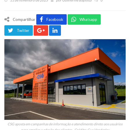
11 de novembro de 2025
por
Guilherme Baptista
0
Compartilhar
Facebook
Whatsapp
Twitter
CSG aposta em campanhas de informação e atendimento direto aos usuários
para ampliar a adesão dos clientes - Crédito: Gus Vanderley