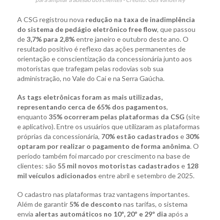
A CSG registrou nova
redução na taxa de inadimplência
do sistema de pedágio eletrônico free flow
, que passou
de
3,7% para 2,8%
entre janeiro e outubro deste ano. O
resultado positivo é reflexo das ações permanentes de
orientação e conscientização da concessionária junto aos
motoristas que trafegam pelas rodovias sob sua
administração, no Vale do Caí e na Serra Gaúcha.
As tags eletrônicas foram as mais utilizadas,
representando cerca de 65% dos pagamentos
,
enquanto
35% ocorreram pelas plataformas da CSG
(site
e aplicativo). Entre os usuários que utilizaram as plataformas
próprias da concessionária,
70% estão cadastrados
e
30%
optaram por realizar o pagamento de forma anônima
. O
período também foi marcado por crescimento na base de
clientes: são
55 mil novos motoristas cadastrados
e
128
mil veículos adicionados
entre abril e setembro de 2025.
O cadastro nas plataformas traz vantagens importantes.
Além de garantir
5% de desconto
nas tarifas, o sistema
envia
alertas automáticos no 10º, 20º e 29º dia
após a