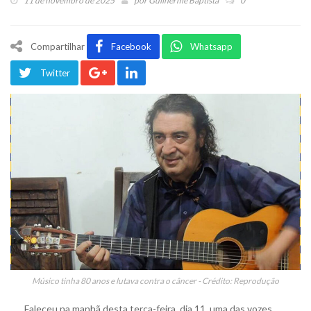
11 de novembro de 2025
por
Guilherme Baptista
0
Compartilhar
Facebook
Whatsapp
Twitter
Músico tinha 80 anos e lutava contra o câncer - Crédito: Reprodução
Faleceu na manhã desta terça-feira, dia 11, uma das vozes