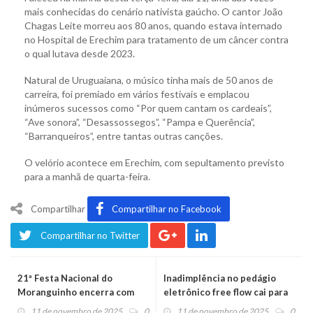
mais conhecidas do cenário nativista gaúcho. O cantor João
Chagas Leite morreu aos 80 anos, quando estava internado
no Hospital de Erechim para tratamento de um câncer contra
o qual lutava desde 2023.
Natural de Uruguaiana, o músico tinha mais de 50 anos de
carreira, foi premiado em vários festivais e emplacou
inúmeros sucessos como “Por quem cantam os cardeais”,
“Ave sonora”, “Desassossegos”, “Pampa e Querência”,
“Barranqueiros”, entre tantas outras canções.
O velório acontece em Erechim, com sepultamento previsto
para a manhã de quarta-feira.
Compartilhar
Compartilhar no Facebook
Compartilhar no Twitter
21ª Festa Nacional do
Inadimplência no pedágio
Moranguinho encerra com
eletrônico free flow cai para
recorde histórico de público
2,8%
11 de novembro de 2025
0
11 de novembro de 2025
0