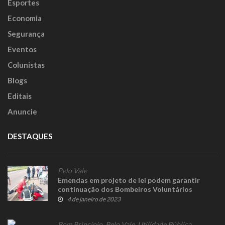
Esportes
Economia
Segurança
Eventos
Colunistas
Blogs
Editais
Anuncie
DESTAQUES
Pelo Vale
Emendas em projeto de lei podem garantir
continuação dos Bombeiros Voluntários
4 de janeiro de 2023
Bom Princípio
,
Pelo Vale
,
Utilidade Pública