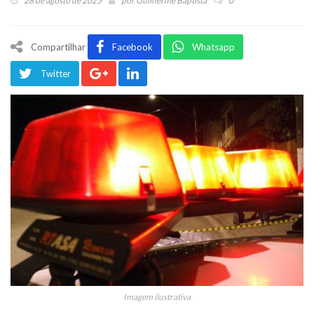
28 de agosto de 2025
por
Guilherme Baptista
0
Compartilhar
Facebook
Whatsapp
Twitter
Imagem ilustrativa