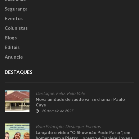
Segurança
Eventos
Colunistas
Blogs
Editais
Anuncie
DESTAQUES
Destaque
,
Feliz
,
Pelo Vale
Nova unidade de saúde vai se chamar Paulo
Caye
20 de maio de 2025
Bom Princípio
,
Destaque
,
Eventos
Lançado o vídeo “O Show não Pode Parar”, em
homenagem a Pietro, Lorenzo e Daniele, jovens