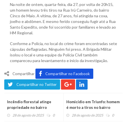
Na noite de ontem, quarta-feira, dia 27, por volta de 20h15,
um homem levou três tiros na Rua Irú Carneiro, do bairro
Cinco de Maio. A vítima, de 27 anos, foi atingida na coxa,
joelho e abdômen. E mesmo ferido conseguiu fugir até a Rua
Santo Expedito, onde foi socorrido por familiares e levado ao
HM Regional.
Conforme a Polícia, no local do crime foram encontradas sete
cápsulas deflagradas. Ninguém foi preso. A Brigada Militar
isolou o local e uma equipe da Polícia Civil também
compareceu para levantamento e início da investigação.
Compartilhar
Compartilhar no Facebook
Compartilhar no Twitter
Incêndio florestal atinge
Homicídio em Triunfo: homem
propriedade no bairro
é morto a tiros no bairro
Conceição
Ponte Seca
28 de agosto de 2025
0
28 de agosto de 2025
0