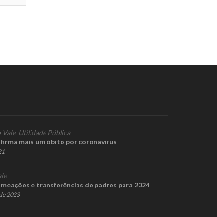
 Vale
,
Utilidade Pública
irma mais um óbito por coronavírus
21
ale
omeações e transferências de padres para 2024
de 2023