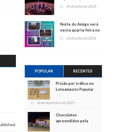
do Jota Quest nos 45
14 de julho de 2026
anos da Sicredi Ouro
Branco RS/MG
Noite do Amigo será
nesta quarta-feira no
Centro de Cultura de
14 de julho de 2026
São Sebastião do Caí
POPULAR
RECENTES
Prisão por tráfico no
Loteamento Popular
18 de dezembro de 2021
Chocolates
apreendidos pela
ublished.
Polícia são entregues