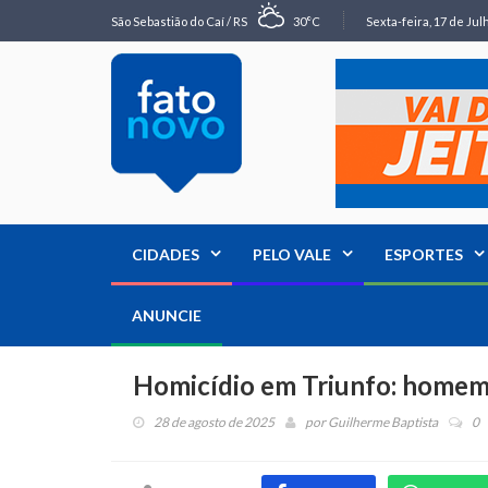
São Sebastião do Caí / RS
30°C
Sexta-feira, 17 de Jul
CIDADES
PELO VALE
ESPORTES
ANUNCIE
Homicídio em Triunfo: homem 
28 de agosto de 2025
por
Guilherme Baptista
0