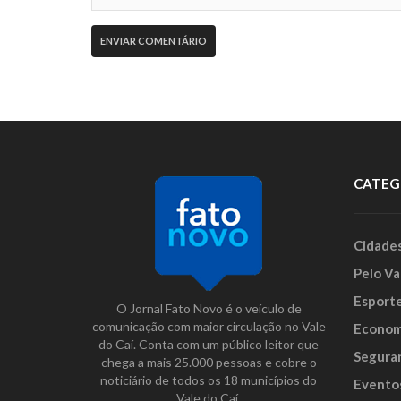
CATEG
Cidade
Pelo Va
Esport
O Jornal Fato Novo é o veículo de
comunicação com maior circulação no Vale
Econom
do Caí. Conta com um público leitor que
Segura
chega a mais 25.000 pessoas e cobre o
noticiário de todos os 18 municípios do
Evento
Vale do Caí.