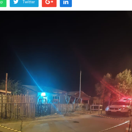
pp
Twitter