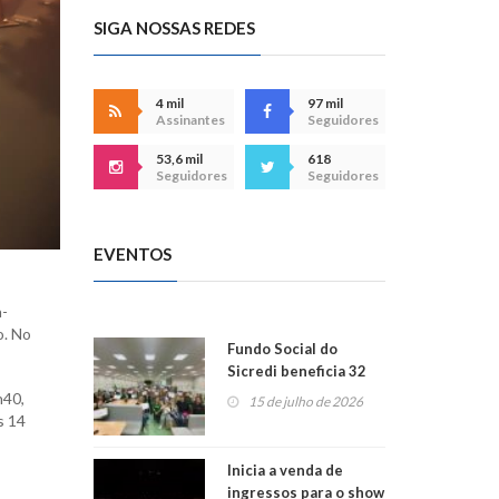
SIGA NOSSAS REDES
4 mil
97 mil
Assinantes
Seguidores
53,6 mil
618
Seguidores
Seguidores
EVENTOS
a-
o. No
Fundo Social do
Sicredi beneficia 32
projetos em
h40,
15 de julho de 2026
Montenegro
s 14
Inicia a venda de
ingressos para o show