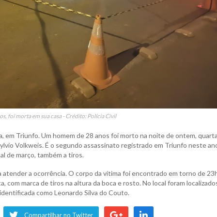
s, foi morta em sua casa - Crédito: Polícia Civil
, em Triunfo. Um homem de 28 anos foi morto na noite de ontem, quart
Sylvio Volkweis. É o segundo assassinato registrado em Triunfo neste an
al de março, também a tiros.
ara atender a ocorrência. O corpo da vítima foi encontrado em torno de 23
ta, com marca de tiros na altura da boca e rosto. No local foram localizado
i identificada como Leonardo Silva do Couto.
Compartilhar no Twitter