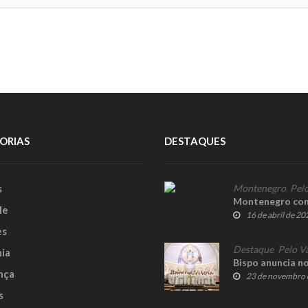
ORIAS
DESTAQUES
s
Montenegro
,
Pelo
Montenegro conf
le
16 de abril de 20
es
Destaque
,
Pelo V
ia
Bispo anuncia n
nça
23 de novembro 
s