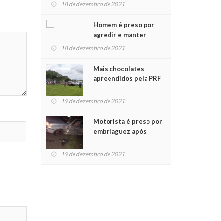
para crianças na
18 de dezembro de 2021
Chegada do Papai Noel
Homem é preso por
agredir e manter
mulher em cárcere
18 de dezembro de 2021
privado
Mais chocolates
apreendidos pela PRF
são entregues a
crianças no Natal
19 de dezembro de 2021
Solidário
Motorista é preso por
embriaguez após
acidente com dois
feridos
19 de dezembro de 2021